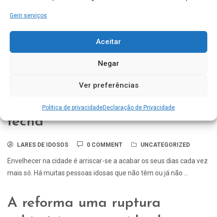
LARES DE IDOSOS
0 COMMENT
UNCATEGORIZED
Gerir serviços
Surge sempre uma incógnita, quanto aos termos aplicados,
Aceitar
quando se fala em lar de idosos e residência para
idosos. Avaliando somente os termos aplicados, estas ...
Negar
Ser Idoso um isolamento
Ver preferências
crescente, um universo que se
Politica de privacidade
Declaração de Privacidade
fecha
LARES DE IDOSOS
0 COMMENT
UNCATEGORIZED
Envelhecer na cidade é arriscar-se a acabar os seus dias cada vez
mais só. Há muitas pessoas idosas que não têm ou já não ...
A reforma uma ruptura