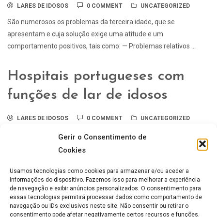
LARES DE IDOSOS
0 COMMENT
UNCATEGORIZED
São numerosos os problemas da terceira idade, que se
apresentam e cuja solução exige uma atitude e um
comportamento positivos, tais como: — Problemas relativos ...
Hospitais portugueses com
funções de lar de idosos
LARES DE IDOSOS
0 COMMENT
UNCATEGORIZED
Pelas informações registadas nos média os hospitais
Gerir o Consentimento de
portugueses têm registado um acréscimo de solicitações de ajuda
Cookies
ou apoio social, tendo mesmo funções de lar ...
Usamos tecnologias como cookies para armazenar e/ou aceder a
informações do dispositivo. Fazemos isso para melhorar a experiência
Utopia entre Lar de idosos e
de navegação e exibir anúncios personalizados. O consentimento para
essas tecnologias permitirá processar dados como comportamento de
Residência para Idosos
navegação ou IDs exclusivos neste site. Não consentir ou retirar o
consentimento pode afetar negativamente certos recursos e funções.