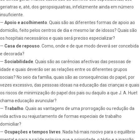
geriatras e, até, dos geropsiquiatras, infelizmente ainda em número
insuficiente.
—
Apoio e acolhimento
. Quais são as diferentes formas de apoio ao
domicílio, feito pelos centros de dia e mesmo
lar de idosos
? Quais são
os hospitais necessários e quais será preciso especializar?
—
Casa de repouso
. Como, onde e de que modo deverá ser concebida
e decorada?
—
Sociabilidade
. Quais são as carências afectivas das pessoas de
idade e quais deverão ser as relações entre os diferentes grupos
sociais? No seio da família, quais são as consequências do papel, por
vezes excessivo, das pessoas idosas na educação das crianças e quais
os riscos de minimização do papel dos pais ou daquilo a que J. A. Huet
chama educação avuncular?
—
Trabalho
. Quais as vantagens de uma prorrogação ou redução da
vida activa ou reajustamento de formas especiais de trabalho
domiciliar?
—
Ocupações e tempos livres
. Nada há mais nocivo para o equilíbrio
mental e para a saúde psíquica que a ociosidade, o tédio e a inacção