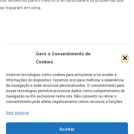
nós tendemos para o mesmo a terceira idade e os problemas que
se traçaram em cima.
Tags:
Casas de repouso
da terceira Idade
Gerir o Consentimento de
Cookies
lar de idosos
os problemas
Usamos tecnologias como cookies para armazenar e/ou aceder a
Partilhar:
informações do dispositivo. Fazemos isso para melhorar a experiência
de navegação e exibir anúncios personalizados. O consentimento para
essas tecnologias permitirá processar dados como comportamento de
navegação ou IDs exclusivos neste site. Não consentir ou retirar o
consentimento pode afetar negativamente certos recursos e funções.
Previous Post
Next Post
Gerir serviços
Hospitais portugueses
Mensalidade do lar de
com funções de lar de
idosos é dedutível no
Aceitar
idosos
IRS?