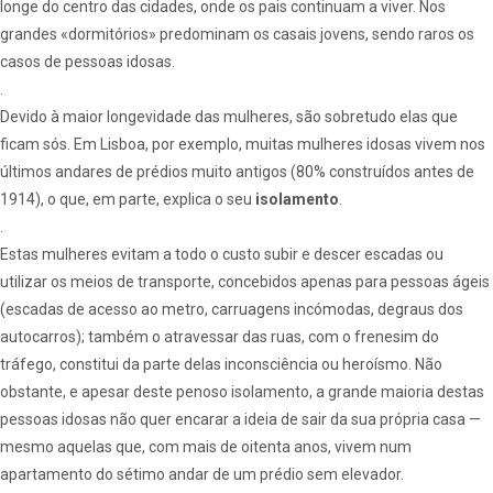
longe do centro das cidades, onde os pais continuam a viver. Nos
grandes «dormitórios» predominam os casais jovens, sendo raros os
casos de pessoas idosas.
.
Devido à maior longevidade das mulheres, são sobretudo elas que
ficam sós. Em Lisboa, por exemplo, muitas mulheres idosas vivem nos
últimos andares de prédios muito antigos (80% construídos antes de
1914), o que, em parte, explica o seu
isolamento
.
.
Estas mulheres evitam a todo o custo subir e descer escadas ou
utilizar os meios de transporte, concebidos apenas para pessoas ágeis
(escadas de acesso ao metro, carruagens incómodas, degraus dos
autocarros); também o atravessar das ruas, com o frenesim do
tráfego, constitui da parte delas inconsciência ou heroísmo. Não
obstante, e apesar deste penoso isolamento, a grande maioria destas
pessoas idosas não quer encarar a ideia de sair da sua própria casa —
mesmo aquelas que, com mais de oitenta anos, vivem num
apartamento do sétimo andar de um prédio sem elevador.