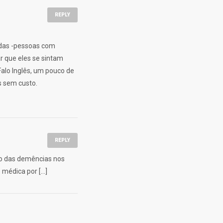
REPLY
r das -pessoas com
r que eles se sintam
Falo Inglês, um pouco de
s sem custo.
REPLY
to das demências nos
 médica por […]