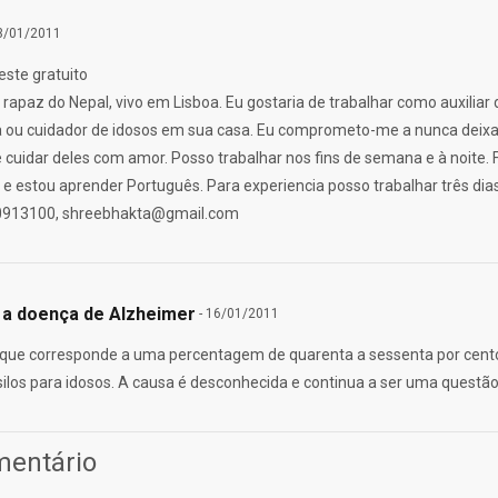
13/01/2011
teste gratuito
rapaz do Nepal, vivo em Lisboa. Eu gostaria de trabalhar como auxilia
ia ou cuidador de idosos em sua casa. Eu comprometo-me a nunca deixa
 cuidar deles com amor. Posso trabalhar nos fins de semana e à noite. 
e estou aprender Português. Para experiencia posso trabalhar três dia
0913100,
shreebhakta@gmail.com
e a doença de Alzheimer
- 16/01/2011
is que corresponde a uma percentagem de quarenta a sessenta por cen
ilos para idosos. A causa é desconhecida e continua a ser uma questão
mentário