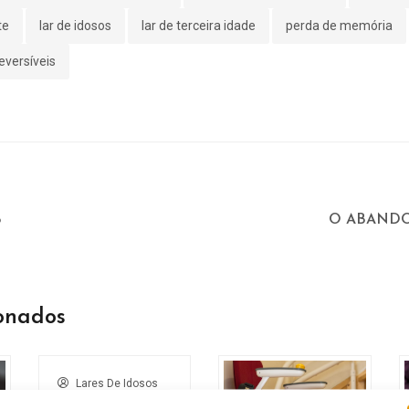
te
lar de idosos
lar de terceira idade
perda de memória
eversíveis
o
O ABAND
ionados
Lares De Idosos
0 Comment