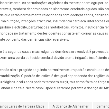
iscernimento. As perturbações orgânicas da mente podem agrupar-se e
ersíveis, também denominadas de síndromas cerebrais agudos, são co
eis que estão normalmente relacionadas com doenças febris, debilidade
má nutriçao, infecções, fracturas, insuficiência cardíaca, interacções
líbrio electrólito, perturbações metabólicas , vómitos, insuficiência re
rioridade no tratamento destes doentes consiste em corrigir as causas
nte por cento das demências são reversíveis.
e é a segunda causa mais vulgar de demência irreversível. É provocad
em uma perda de tecido cerebral devido a uma irrigação insuficiente 
tensão alta e progride seguindo normalmente um padrão continuado de 
estabilização. O padrão de lesões é desigual dependendo das regiões 
urológicos localizados podem também surgir, tais como falta de força
e andar e na fala. Neste caso Especial estamos perante a doença de Al
 nos Lares de Terceira Idade
A doença de Alzheimer
demênc