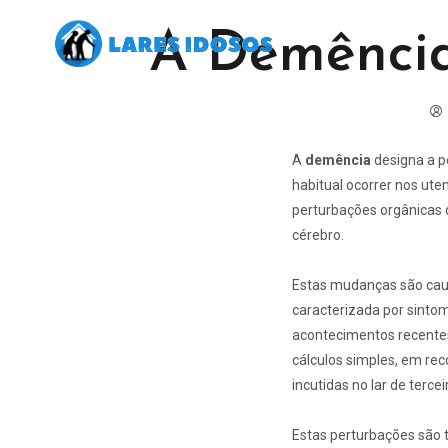
A Demência
A
demência
designa a p
habitual ocorrer nos ute
perturbações orgânicas 
cérebro.
Estas mudanças são caus
caracterizada por sinto
acontecimentos recentes
cálculos simples, em rec
incutidas no
lar de terce
Estas perturbações são t