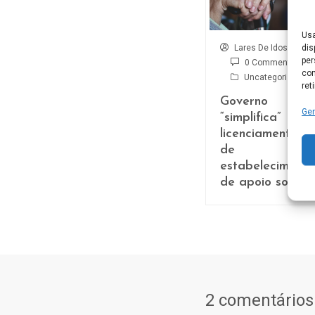
Usa
dis
Lares De Idosos
per
0 Comment
com
Uncategorized
ret
Governo
Ger
“simplifica”
licenciamento
de
estabelecimento
de apoio social
2 comentários