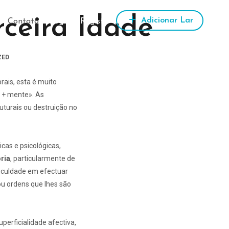
ceira Idade
Adicionar Lar
Contato
Login
/
Registo
ZED
ais, esta é muito
o + mente». As
turais ou destruição no
as e psicológicas,
ria
, particularmente de
iculdade em efectuar
ou ordens que lhes são
erficialidade afectiva,