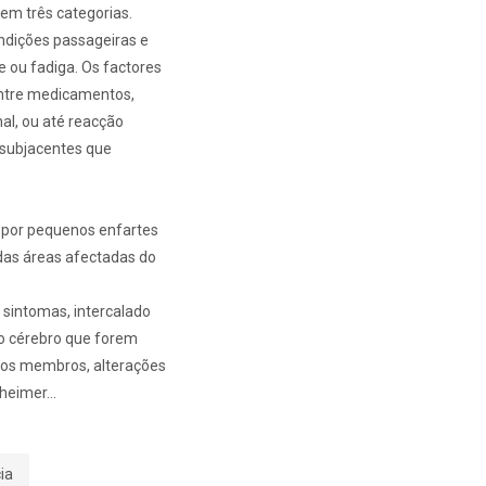
m três categorias.
ndições passageiras e
 ou fadiga. Os factores
 entre medicamentos,
nal, ou até reacção
 subjacentes que
a por pequenos enfartes
das áreas afectadas do
sintomas, intercalado
do cérebro que forem
 nos membros, alterações
zheimer…
ia