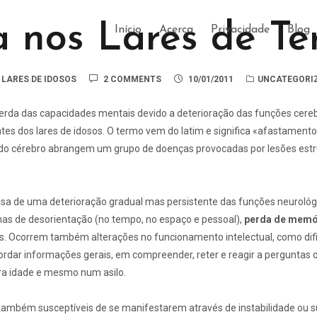
 nos Lares de Ter
Início
Acerca
Privacidade
Blog
LARES DE IDOSOS
2 COMMENTS
10/01/2011
UNCATEGORI
erda das capacidades mentais devido a deterioração das funções cerebr
ntes dos lares de idosos. O termo vem do latim e significa «afastament
do cérebro abrangem um grupo de doenças provocadas por lesões estru
a de uma deterioração gradual mas persistente das funções neurológic
mas de desorientação (no tempo, no espaço e pessoal),
perda de memó
. Ocorrem também alterações no funcionamento intelectual, como dif
ordar informações gerais, em compreender, reter e reagir a perguntas 
ira idade
e mesmo num asilo.
ambém susceptíveis de se manifestarem através de instabilidade ou sup