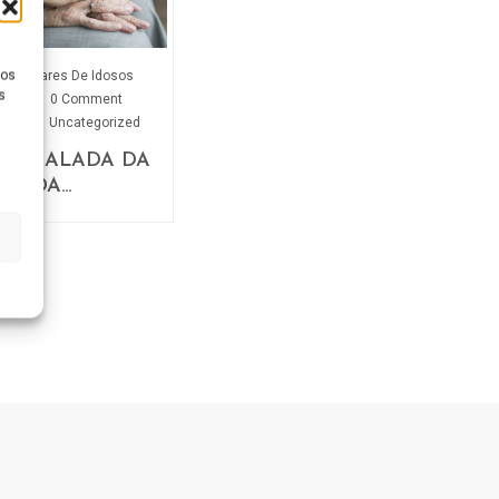
ios
Lares De Idosos
s
0 Comment
Uncategorized
A BALADA DA
VIDA…