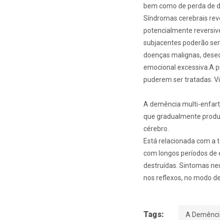
bem como de perda de d
Síndromas cerebrais rev
potencialmente reversiv
subjacentes poderão ser 
doenças malignas, desequi
emocional excessiva.
A p
puderem ser tratadas. Vi
A demência multi-enfart
que gradualmente produz
cérebro.
Está relacionada com a 
com longos períodos de 
destruídas. Sintomas ne
nos reflexos, no modo d
Tags:
A Demência