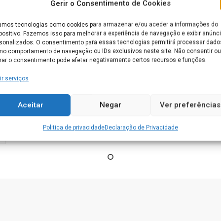
Gerir o Consentimento de Cookies
Uncategorized
Banco de
mos tecnologias como cookies para armazenar e/ou aceder a informações do
positivo. Fazemos isso para melhorar a experiência de navegação e exibir anúnc
Lares De Idosos
memórias para
sonalizados. O consentimento para essas tecnologias permitirá processar dado
0 Comment
pessoas com
o comportamento de navegação ou IDs exclusivos neste site. Não consentir ou
Uncategorized
doença de
irar o consentimento pode afetar negativamente certos recursos e funções.
Alzheimer
Elevadores ou
ir serviços
cadeiras de
escada no lar
Aceitar
Negar
Ver preferências
de idosos
s
Politica de privacidade
Declaração de Privacidade