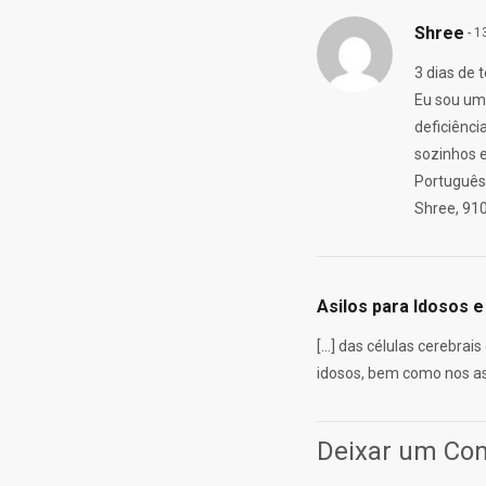
Shree
- 
3 dias de 
Eu sou um 
deficiênc
sozinhos e
Português 
Shree, 91
Asilos para Idosos 
[…] das células cerebra
idosos, bem como nos as
Deixar um Co