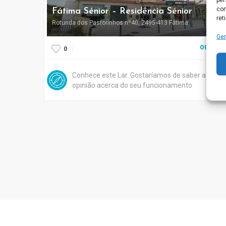
com
Fátima Sénior – Residência Sénior
ret
Rotunda dos Pastorinhos nº40, 2495-413 Fátima
Ger
OURÉM
0
Conhece este Lar. Gostaríamos de saber a sua
opinião acerca do seu funcionamento