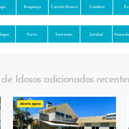
aga
Bragança
Castelo Branco
Coimbra
Év
legre
Porto
Santarém
Setúbal
Viana do
 de Idosos adicionados recent
Aberto agora