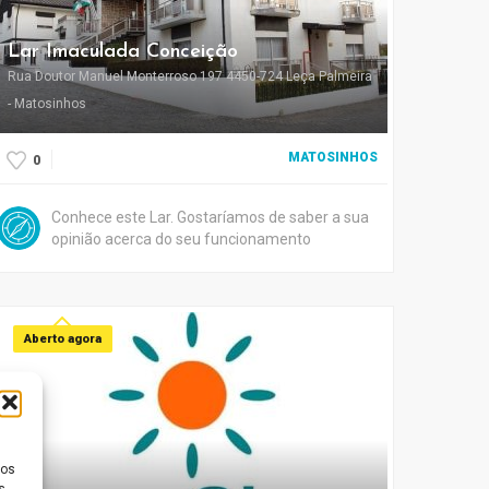
Lar Imaculada Conceição
Rua Doutor Manuel Monterroso 197 4450-724 Leça Palmeira
- Matosinhos
MATOSINHOS
0
Conhece este Lar. Gostaríamos de saber a sua
opinião acerca do seu funcionamento
Aberto agora
ios
s