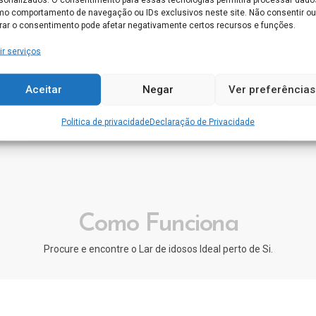
o comportamento de navegação ou IDs exclusivos neste site. Não consentir ou
Fundação Cónego Filipe De Figueiredo
irar o consentimento pode afetar negativamente certos recursos e funções.
Rua do Passal 2, 3860-302 Estarreja
ir serviços
ESTARREJA
0
Aceitar
Negar
Ver preferências
Conhece este Lar. Gostaríamos de saber a sua
opinião acerca do seu funcionamento
Politica de privacidade
Declaração de Privacidade
Como Funciona
Procure e encontre o Lar de idosos Ideal perto de Si.