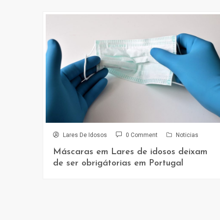
s
Lares De Idosos
0 Comment
Noticias
 de
Máscaras em Lares de idosos deixam
de ser obrigátorias em Portugal