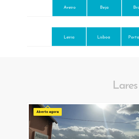
Aveiro
Beja
Br
Leiria
Lisboa
Porta
Lares
Aberto agora