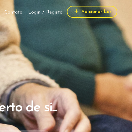
Adicionar Lar
Contato
Login
/
Registo
to de si...