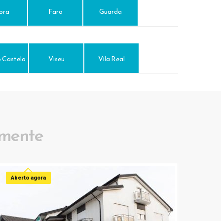
ora
Faro
Guarda
 Castelo
Viseu
Vila Real
emente
Aberto agora