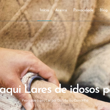
Início
Acerca
Privacidade
Blog
qui Lares de idosos per
Pesquise o seu Lar por Distrito ou Concelho