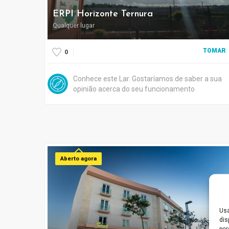
ERPI Horizonte Ternura
Qualquer lugar
TOMAR
0
Conhece este Lar. Gostaríamos de saber a sua
opinião acerca do seu funcionamento
Aberto agora
Usa
dis
per