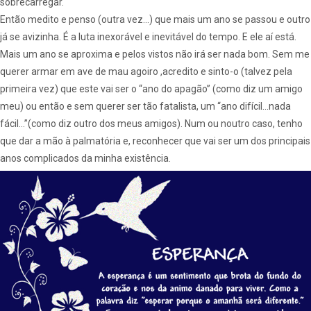
sobrecarregar.
Então medito e penso (outra vez…) que mais um ano se passou e outro
já se avizinha. É a luta inexorável e inevitável do tempo. E ele aí está.
Mais um ano se aproxima e pelos vistos não irá ser nada bom. Sem me
querer armar em ave de mau agoiro ,acredito e sinto-o (talvez pela
primeira vez) que este vai ser o “ano do apagão” (como diz um amigo
meu) ou então e sem querer ser tão fatalista, um “ano difícil…nada
fácil…”(como diz outro dos meus amigos). Num ou noutro caso, tenho
que dar a mão à palmatória e, reconhecer que vai ser um dos principais
anos complicados da minha existência.