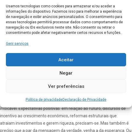
primeiro em relação a isto, foi infeliz…). O trabalhador dos 40/50 anos
Usamos tecnologias como cookies para armazenar e/ou aceder a
informações do dispositivo. Fazemos isso para melhorar a experiência
está angustiado pela possibilidade de no final da sua vida ativa, ter
de navegação e exibir anúncios personalizados. O consentimento para
apenas metade da sua reforma… O
idoso ou idosa
que vive no
lar de
essas tecnologias permitirá processar dados como comportamento de
idosos
lá da aldeia ou mesmo da cidade mais próxima não ter dinheiro
navegação ou IDs exclusivos neste site. Não consentir ou retirar o
consentimento pode afetar negativamente certos recursos e funções.
para suportar o custo do mesmo.
A tudo isto eu acho normal, pois foram anos e anos de retórica ilusória
Gerir serviços
e que nos foi inculcado. E nada disto será saudável, se permanecer no
coração e na cabeça dos portugueses. A substância ética do trabalho,
Aceitar
da responsabilidade, do compromisso comum, inscreve a ideia de
esperança. Trabalhemos juntos porque assim será melhor. Soframos
Negar
juntos, porque juntos nos salvaremos. Combatamos juntos, porque só
Ver preferências
assim será possível a vitória e a paz. O direito à esperança não tem as
páginas do “deve e haver”. Sobrevive-lhe e supera os dramas
Politica de privacidade
Declaração de Privacidade
contabilísticos. E até os reconhece se a esperança permanecer
intocável. Expectativas positivas em relação ao futuro, discursos de
incentivo ao crescimento económico, reformas estruturais que
atraiam investimentos e gerem riqueza, precisam-se. Mas também é
preciso que a par da mensagem da verdade, venha a da esperança. Ou