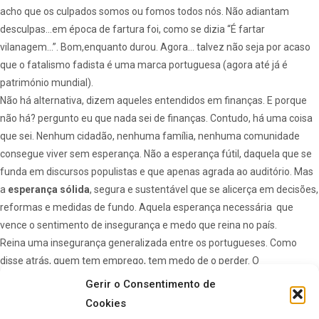
acho que os culpados somos ou fomos todos nós. Não adiantam
desculpas…em época de fartura foi, como se dizia “É fartar
vilanagem…”. Bom,enquanto durou. Agora… talvez não seja por acaso
que o fatalismo fadista é uma marca portuguesa (agora até já é
património mundial).
Não há alternativa, dizem aqueles entendidos em finanças. E porque
não há? pergunto eu que nada sei de finanças. Contudo, há uma coisa
que sei. Nenhum cidadão, nenhuma família, nenhuma comunidade
consegue viver sem esperança. Não a esperança fútil, daquela que se
funda em discursos populistas e que apenas agrada ao auditório. Mas
a
esperança sólida
, segura e sustentável que se alicerça em decisões,
reformas e medidas de fundo. Aquela esperança necessária que
vence o sentimento de insegurança e medo que reina no país.
Reina uma insegurança generalizada entre os portugueses. Como
disse atrás, quem tem emprego, tem medo de o perder. O
desempregado receia nunca mais ter emprego, o empresário anda
Gerir o Consentimento de
inseguro porque não sabe se tem crédito para segurar a empresa. O
Cookies
licenciado receia ter de emigrar para se governar (aquela do nosso