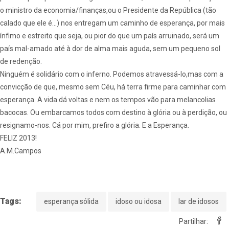
o ministro da economia/finanças,ou o Presidente da República (tão
calado que ele é…) nos entregam um caminho de esperança, por mais
ínfimo e estreito que seja, ou pior do que um país arruinado, será um
país mal-amado até à dor de alma mais aguda, sem um pequeno sol
de redenção.
Ninguém é solidário com o inferno. Podemos atravessá-lo,mas com a
convicção de que, mesmo sem Céu, há terra firme para caminhar com
esperança. A vida dá voltas e nem os tempos vão para melancolias
bacocas. Ou embarcamos todos com destino à glória ou à perdição, ou
resignamo-nos. Cá por mim, prefiro a glória. E a Esperança.
FELIZ 2013!
A.M.Campos
Tags:
esperança sólida
idoso ou idosa
lar de idosos
Partilhar: