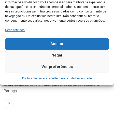
informações do dispositivo. Fazemos isso para melhorar a experiência
Solar do Poço Coberto
de navegação e exibir anúncios personalizados. O consentimento para
Courela do Poço Coberto, Apartado 189 7101 – 909 Estremoz
essas tecnologias permitirá processar dados como comportamento de
navegação ou IDs exclusivos neste site. Não consentir ou retirar o
consentimento pode afetar negativamente certos recursos e funções.
ESTREMOZ
0
Gerir serviços
Conhece este Lar. Gostaríamos de saber a sua opinião
acerca do seu funcionamento
Aceitar
Negar
Ver preferências
Politica de privacidade
Declaração de Privacidade
Estamos desde 2010 a trazer para si os Lares de idosos em
Portugal.