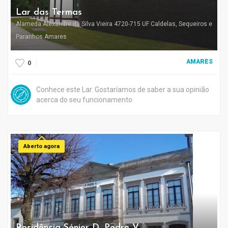
Lar das Termas
Alameda Alexandre da Silva Vieira 4720-715 UF Caldelas, Sequeiros e
Paranhos Amares
AMARES
0
Conhece este Lar. Gostaríamos de saber a sua opinião
acerca do seu funcionamento
Aberto agora
Residência Sénior D. Pedro V