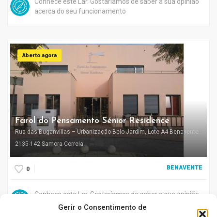
Conhece este Lar. Gostaríamos de saber a sua opinião
acerca do seu funcionamento
Aberto agora
Farol do Pensamento Sénior Residence
Rua das Buganvíllas – Urbanização Belo Jardim, Lote A4 Benavente
2135-142 Samora Correia
BENAVENTE
0
Conhece este Lar. Gostaríamos de saber a sua opinião
acerca do seu funcionamento
Gerir o Consentimento de