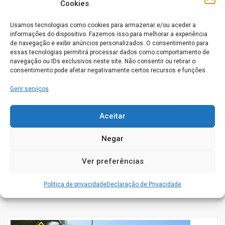
Cookies
Usamos tecnologias como cookies para armazenar e/ou aceder a
Aberto agora
informações do dispositivo. Fazemos isso para melhorar a experiência
de navegação e exibir anúncios personalizados. O consentimento para
essas tecnologias permitirá processar dados como comportamento de
navegação ou IDs exclusivos neste site. Não consentir ou retirar o
consentimento pode afetar negativamente certos recursos e funções.
Gerir serviços
Geração de Elite Lar de Idosos
Travessa do Oiteiro Alto, Nº 6, Casal dos Bernardos 2435-011 Casal
Aceitar
dos Bernardos
Negar
OURÉM
0
Ver preferências
Conhece este Lar. Gostaríamos de saber a sua opinião
Politica de privacidade
Declaração de Privacidade
acerca do seu funcionamento