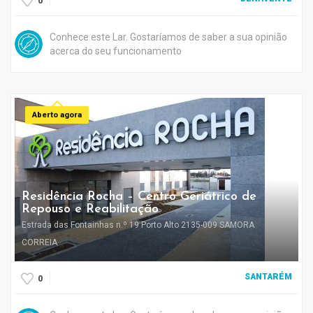
0
Conhece este Lar. Gostaríamos de saber a sua opinião
acerca do seu funcionamento
Aberto agora
Residência Rocha – Centro Geriátrico de
Repouso e Reabilitação
Estrada das Fontainhas n.º 19 Porto Alto 2135-009 SAMORA
CORREIA
SANTARÉM
0