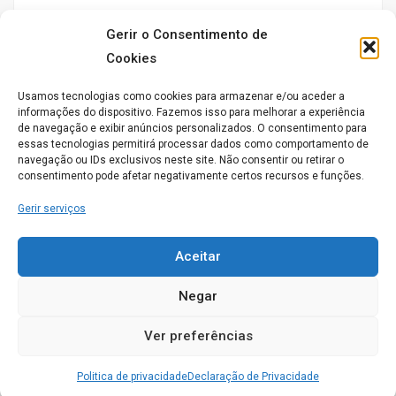
ALMEIDA
0
Gerir o Consentimento de
Cookies
Conhece este Lar. Gostaríamos de saber a sua opinião
acerca do seu funcionamento
Usamos tecnologias como cookies para armazenar e/ou aceder a
informações do dispositivo. Fazemos isso para melhorar a experiência
de navegação e exibir anúncios personalizados. O consentimento para
essas tecnologias permitirá processar dados como comportamento de
navegação ou IDs exclusivos neste site. Não consentir ou retirar o
Aberto agora
consentimento pode afetar negativamente certos recursos e funções.
Gerir serviços
Aceitar
Negar
Lar de Aldeia Viçosa
Av. de S. Pedro, 10-A 6300-025 Aldeia Viçosa
Ver preferências
GUARDA
0
Politica de privacidade
Declaração de Privacidade