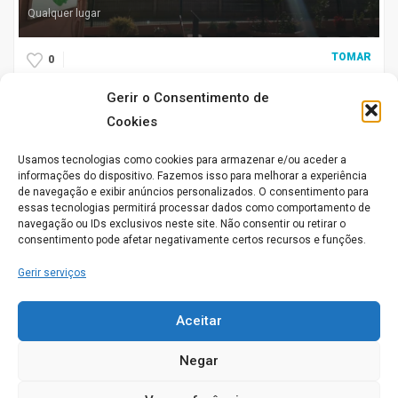
Qualquer lugar
TOMAR
0
Gerir o Consentimento de
Conhece este Lar. Gostaríamos de saber a sua opinião
Cookies
acerca do seu funcionamento
Usamos tecnologias como cookies para armazenar e/ou aceder a
informações do dispositivo. Fazemos isso para melhorar a experiência
de navegação e exibir anúncios personalizados. O consentimento para
Aberto agora
essas tecnologias permitirá processar dados como comportamento de
navegação ou IDs exclusivos neste site. Não consentir ou retirar o
consentimento pode afetar negativamente certos recursos e funções.
Gerir serviços
Aceitar
ABES Pousada Para Seniores
Negar
Pousada para Seniores, 2300-196 Castelo de Bode