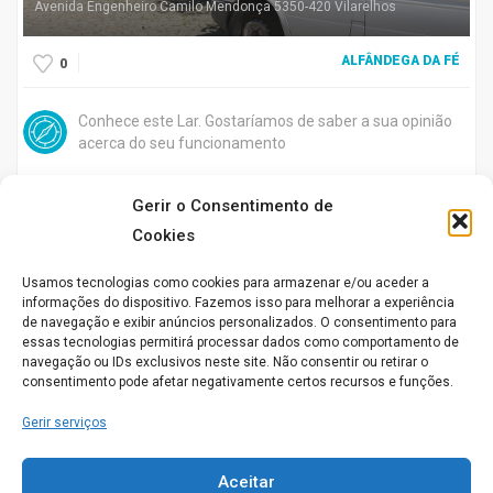
Avenida Engenheiro Camilo Mendonça 5350-420 Vilarelhos
ALFÂNDEGA DA FÉ
0
Conhece este Lar. Gostaríamos de saber a sua opinião
acerca do seu funcionamento
Gerir o Consentimento de
Cookies
Aberto agora
Usamos tecnologias como cookies para armazenar e/ou aceder a
informações do dispositivo. Fazemos isso para melhorar a experiência
de navegação e exibir anúncios personalizados. O consentimento para
essas tecnologias permitirá processar dados como comportamento de
Lar Santa Marinha
navegação ou IDs exclusivos neste site. Não consentir ou retirar o
Rua do Vale, 1 Arrifana 5340-481 Vale de Prados – Macedo de
consentimento pode afetar negativamente certos recursos e funções.
Cavaleiros
Gerir serviços
MACEDO DE CAVALEIROS
0
Aceitar