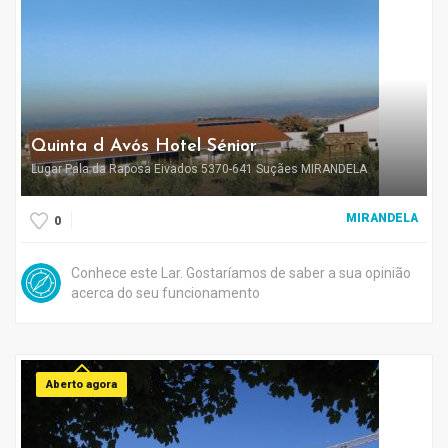
Quinta d Avós Hotel Sénior
Lugar Pala da Raposa Eivados 5370-641 Suçães MIRANDELA
MIRANDELA
0
Conhece este Lar. Gostaríamos de saber a sua opinião
acerca do seu funcionamento
Aberto agora