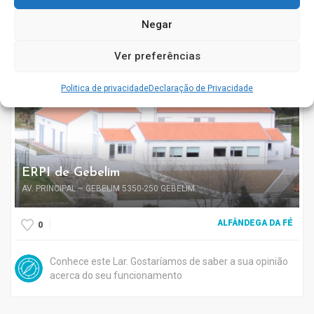
Conhece este Lar. Gostaríamos de saber a sua opinião
Negar
acerca do seu funcionamento
Ver preferências
Politica de privacidade
Declaração de Privacidade
Aberto agora
ERPI de Gebelim
AV. PRINCIPAL – GEBELIM 5350-250 GEBELIM
ALFÂNDEGA DA FÉ
0
Conhece este Lar. Gostaríamos de saber a sua opinião
acerca do seu funcionamento