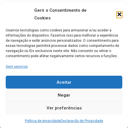
Gerir o Consentimento de
Cookies
Quanto vou receber?
Usamos tecnologias como cookies para armazenar e/ou aceder a
informações do dispositivo. Fazemos isso para melhorar a experiência
O que tem de ter referencia, para saber qual o valor que vai receber
de navegação e exibir anúncios personalizados. O consentimento para
essas tecnologias permitirá processar dados como comportamento de
mensalmente, é o valor que falta aos seus rendimentos para atingir os
navegação ou IDs exclusivos neste site. Não consentir ou retirar o
5175,82€ caso seja solteiro.
consentimento pode afetar negativamente certos recursos e funções.
A Titulo de exemplo se os seu rendimentos como reformado forem de
Gerir serviços
4000€ ano vai recber os 1175€ a dividir pelos 12 meses ou seja cerca
de 97 € mês a mais.
Aceitar
Por isso consulte a informação relativa a candidatura a este
complemento pois pode fazer a diferença no seu orçamento.
Negar
Ver preferências
Partilhar:
Politica de privacidade
Declaração de Privacidade