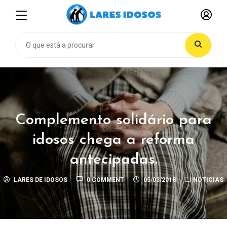
Complemento solidário para
idosos chega a reforma
antecipadas.
LARES DE IDOSOS
0 COMMENT
05/03/2018
NOTICIAS