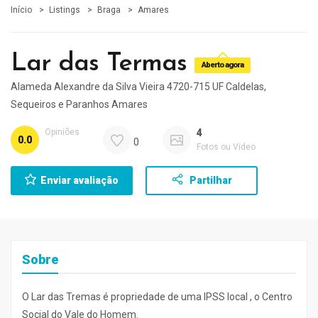
Início
Listings
Braga
Amares
Lar das Termas
Aberto agora
Alameda Alexandre da Silva Vieira 4720-715 UF Caldelas,
Sequeiros e Paranhos Amares
Opiniões
4
0.0
0
Fotos ou Video
Enviar avaliação
Partilhar
Sobre
O Lar das Tremas é propriedade de uma IPSS local , o Centro
Social do Vale do Homem.