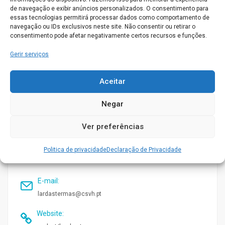
de navegação e exibir anúncios personalizados. O consentimento para
Médico
essas tecnologias permitirá processar dados como comportamento de
navegação ou IDs exclusivos neste site. Não consentir ou retirar o
Quarto individual
consentimento pode afetar negativamente certos recursos e funções.
Gerir serviços
Quartos Duplos
Obter direçoes
Aceitar
Morada
:
Negar
Alameda Alexandre da Silva Vieira 4720-715 UF
Ver preferências
Caldelas, Sequeiros e Paranhos Amares
Telefone
:
Politica de privacidade
Declaração de Privacidade
938 592 644
E-mail
:
lardastermas@csvh.pt
Website
: