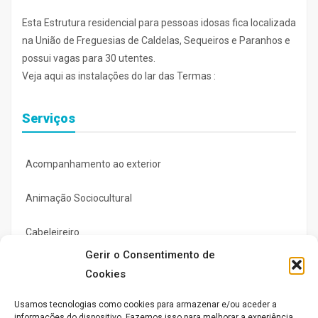
Esta Estrutura residencial para pessoas idosas fica localizada
na União de Freguesias de Caldelas, Sequeiros e Paranhos e
possui vagas para 30 utentes.
Veja aqui as instalações do lar das Termas :
Serviços
Acompanhamento ao exterior
Animação Sociocultural
Cabeleireiro
Gerir o Consentimento de
Enfermagem
Cookies
Fisioterapia
Usamos tecnologias como cookies para armazenar e/ou aceder a
informações do dispositivo. Fazemos isso para melhorar a experiência