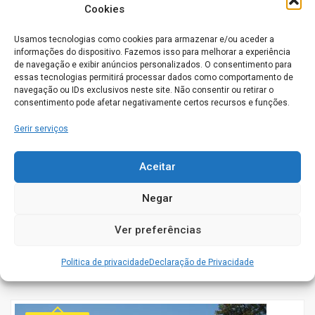
Cookies
Usamos tecnologias como cookies para armazenar e/ou aceder a
Aberto agora
informações do dispositivo. Fazemos isso para melhorar a experiência
de navegação e exibir anúncios personalizados. O consentimento para
essas tecnologias permitirá processar dados como comportamento de
navegação ou IDs exclusivos neste site. Não consentir ou retirar o
consentimento pode afetar negativamente certos recursos e funções.
Gerir serviços
Lar do Centro social e Paroquial de Santo
Aleixo
Aceitar
Avenida 1º de Maio, n.º 46 6215-517 Unhais da Serra
Negar
COVILHÃ
0
Ver preferências
Conhece este Lar. Gostaríamos de saber a sua opinião
acerca do seu funcionamento
Politica de privacidade
Declaração de Privacidade