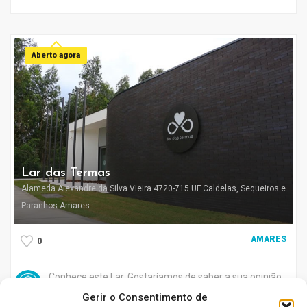
Aberto agora
Lar das Termas
Alameda Alexandre da Silva Vieira 4720-715 UF Caldelas, Sequeiros e
Paranhos Amares
AMARES
0
Conhece este Lar. Gostaríamos de saber a sua opinião
acerca do seu funcionamento
Gerir o Consentimento de