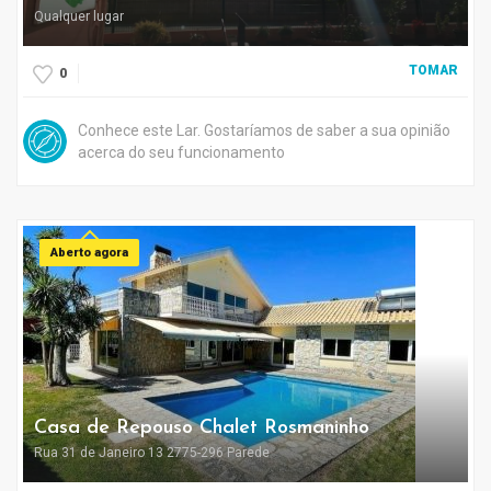
Qualquer lugar
TOMAR
0
Conhece este Lar. Gostaríamos de saber a sua opinião
acerca do seu funcionamento
Aberto agora
Casa de Repouso Chalet Rosmaninho
Rua 31 de Janeiro 13 2775-296 Parede