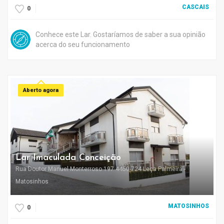
CASCAIS
0
Conhece este Lar. Gostaríamos de saber a sua opinião
acerca do seu funcionamento
Aberto agora
Lar Imaculada Conceição
Rua Doutor Manuel Monterroso 197 4450-724 Leça Palmeira -
Matosinhos
MATOSINHOS
0