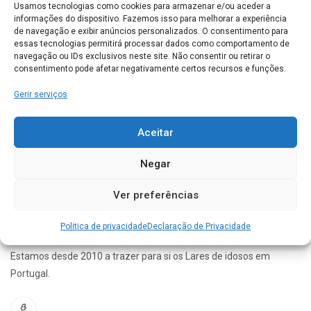
Usamos tecnologias como cookies para armazenar e/ou aceder a
Lar das Termas
informações do dispositivo. Fazemos isso para melhorar a experiência
de navegação e exibir anúncios personalizados. O consentimento para
Alameda Alexandre da Silva Vieira 4720-715 UF Caldelas, Sequeiros e
essas tecnologias permitirá processar dados como comportamento de
Paranhos Amares
navegação ou IDs exclusivos neste site. Não consentir ou retirar o
consentimento pode afetar negativamente certos recursos e funções.
AMARES
0
Gerir serviços
Conhece este Lar. Gostaríamos de saber a sua opinião
Aceitar
acerca do seu funcionamento
Negar
Ver preferências
Politica de privacidade
Declaração de Privacidade
Estamos desde 2010 a trazer para si os Lares de idosos em
Portugal.