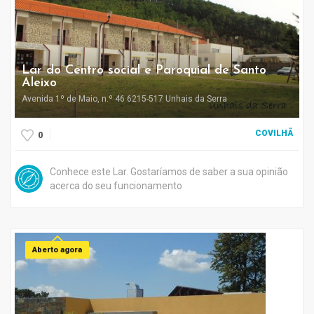
Lar do Centro social e Paroquial de Santo
Aleixo
Avenida 1º de Maio, n.º 46 6215-517 Unhais da Serra
COVILHÃ
0
Conhece este Lar. Gostaríamos de saber a sua opinião
acerca do seu funcionamento
Aberto agora