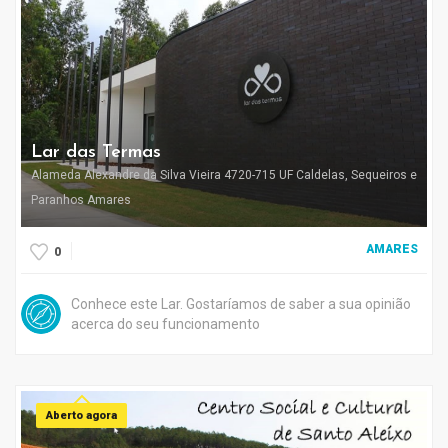
Lar das Termas
Alameda Alexandre da Silva Vieira 4720-715 UF Caldelas, Sequeiros e
Paranhos Amares
AMARES
0
Conhece este Lar. Gostaríamos de saber a sua opinião
acerca do seu funcionamento
Aberto agora