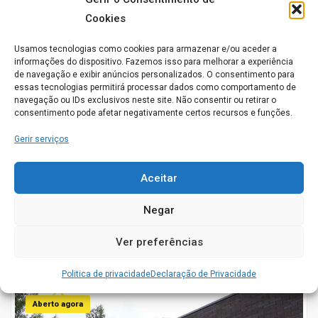
Cookies
Aberto agora
Usamos tecnologias como cookies para armazenar e/ou aceder a
informações do dispositivo. Fazemos isso para melhorar a experiência
de navegação e exibir anúncios personalizados. O consentimento para
essas tecnologias permitirá processar dados como comportamento de
navegação ou IDs exclusivos neste site. Não consentir ou retirar o
consentimento pode afetar negativamente certos recursos e funções.
Casa da Alegria
Gerir serviços
Caminho dos Bairros, 5 2630-433 Cardosas
Aceitar
ARRUDA DOS VINHOS
0
Negar
Conhece este Lar. Gostaríamos de saber a sua opinião
acerca do seu funcionamento
Ver preferências
Politica de privacidade
Declaração de Privacidade
Aberto agora