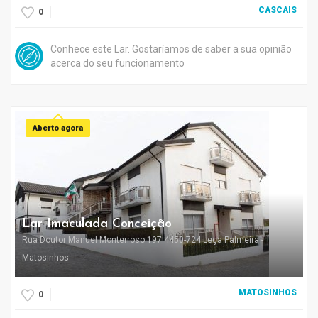
CASCAIS
0
Conhece este Lar. Gostaríamos de saber a sua opinião
acerca do seu funcionamento
Aberto agora
Lar Imaculada Conceição
Rua Doutor Manuel Monterroso 197 4450-724 Leça Palmeira -
Matosinhos
MATOSINHOS
0