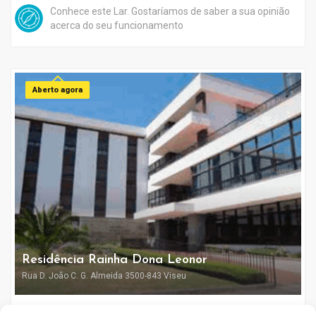
Conhece este Lar. Gostaríamos de saber a sua opinião
acerca do seu funcionamento
Aberto agora
Residência Rainha Dona Leonor
Rua D. João C. G. Almeida 3500-843 Viseu
VISEU
0