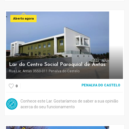
Aberto agora
Lar do Centro Social Paroquial de Antas
Rua Lar, Antas 3550-011 Penalva do Castelo
PENALVA DO CASTELO
0
Conhece este Lar. Gostaríamos de saber a sua opinião
acerca do seu funcionamento