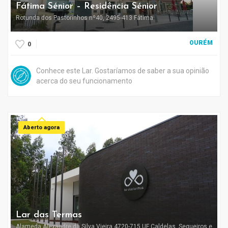
Fátima Sénior – Residência Sénior
Rotunda dos Pastorinhos nº40, 2495-413 Fátima
OURÉM
0
Conhece este Lar. Gostaríamos de saber a sua opinião
acerca do seu funcionamento
Aberto agora
Lar das Termas
Alameda Alexandre da Silva Vieira 4720-715 UF Caldelas, Sequeiros e