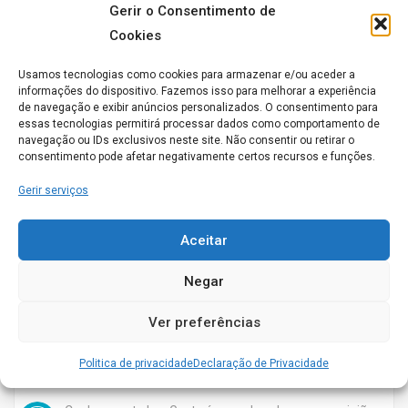
Gerir o Consentimento de
Cookies
Conhece este Lar. Gostaríamos de saber a sua opinião
acerca do seu funcionamento
Usamos tecnologias como cookies para armazenar e/ou aceder a
informações do dispositivo. Fazemos isso para melhorar a experiência
de navegação e exibir anúncios personalizados. O consentimento para
essas tecnologias permitirá processar dados como comportamento de
navegação ou IDs exclusivos neste site. Não consentir ou retirar o
Aberto agora
consentimento pode afetar negativamente certos recursos e funções.
Gerir serviços
Aceitar
Negar
Residencial Sénior Estrela Confiante
Rua Travessa Professor Primário nº 4 3860-260 Bebuído Estarreja
Ver preferências
ESTARREJA
Politica de privacidade
Declaração de Privacidade
0