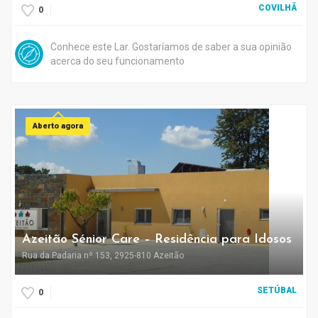
COVILHÃ
0
Conhece este Lar. Gostaríamos de saber a sua opinião
acerca do seu funcionamento
Aberto agora
Azeitão Sénior Care – Residência para Idosos
Rua da Padaria nº 153, 2925-810 Azeitão
SETÚBAL
0