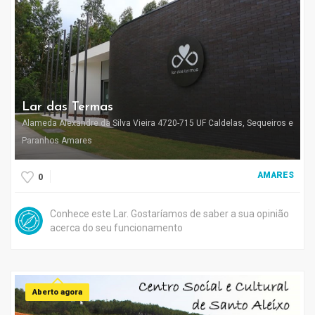
Lar das Termas
Alameda Alexandre da Silva Vieira 4720-715 UF Caldelas, Sequeiros e
Paranhos Amares
AMARES
0
Conhece este Lar. Gostaríamos de saber a sua opinião
acerca do seu funcionamento
Aberto agora