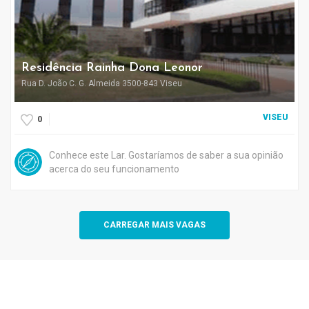
Residência Rainha Dona Leonor
Rua D. João C. G. Almeida 3500-843 Viseu
VISEU
0
Conhece este Lar. Gostaríamos de saber a sua opinião
acerca do seu funcionamento
CARREGAR MAIS VAGAS