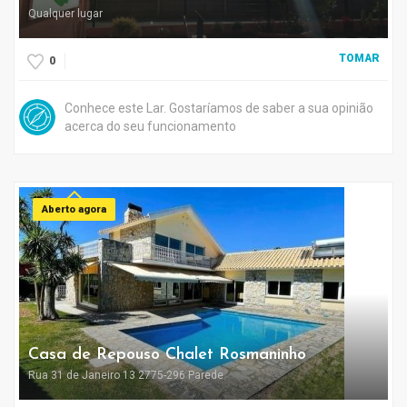
Qualquer lugar
TOMAR
0
Conhece este Lar. Gostaríamos de saber a sua opinião
acerca do seu funcionamento
Aberto agora
Casa de Repouso Chalet Rosmaninho
Rua 31 de Janeiro 13 2775-296 Parede