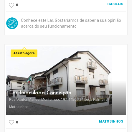
CASCAIS
0
Conhece este Lar. Gostaríamos de saber a sua opinião
acerca do seu funcionamento
Aberto agora
Lar Imaculada Conceição
Rua Doutor Manuel Monterroso 197 4450-724 Leça Palmeira -
Matosinhos
MATOSINHOS
0