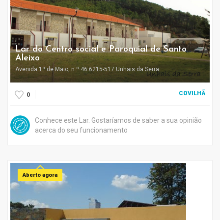
Lar do Centro social e Paroquial de Santo
Aleixo
Avenida 1º de Maio, n.º 46 6215-517 Unhais da Serra
COVILHÃ
0
Conhece este Lar. Gostaríamos de saber a sua opinião
acerca do seu funcionamento
Aberto agora