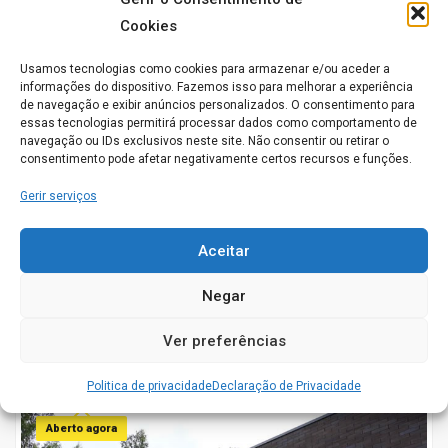
Cookies
Aberto agora
Usamos tecnologias como cookies para armazenar e/ou aceder a
informações do dispositivo. Fazemos isso para melhorar a experiência
de navegação e exibir anúncios personalizados. O consentimento para
essas tecnologias permitirá processar dados como comportamento de
navegação ou IDs exclusivos neste site. Não consentir ou retirar o
consentimento pode afetar negativamente certos recursos e funções.
Casa da Alegria
Gerir serviços
Caminho dos Bairros, 5 2630-433 Cardosas
Aceitar
ARRUDA DOS VINHOS
0
Negar
Conhece este Lar. Gostaríamos de saber a sua opinião
acerca do seu funcionamento
Ver preferências
Politica de privacidade
Declaração de Privacidade
Aberto agora