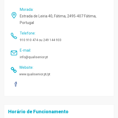
Morada
:
Estrada de Leiria 40, Fátima, 2495-407 Fátima,
Portugal
Telefone
:
910 910 474 ou 249 144 933
E-mail
:
info@qualisenior.pt
Website
:
www.qualisenior.pt/pt
Horário de Funcionamento