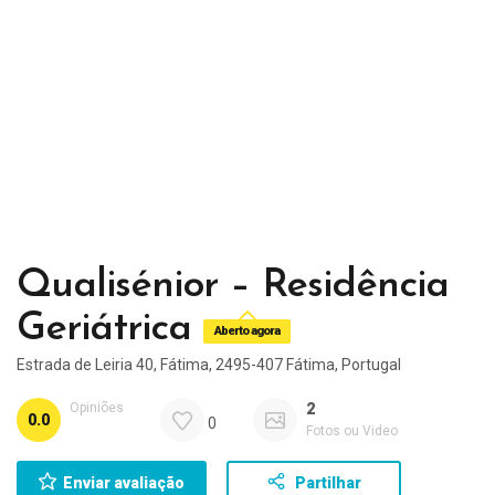
Qualisénior – Residência
Geriátrica
Aberto agora
Estrada de Leiria 40, Fátima, 2495-407 Fátima, Portugal
Opiniões
2
0.0
0
Fotos ou Video
Enviar avaliação
Partilhar