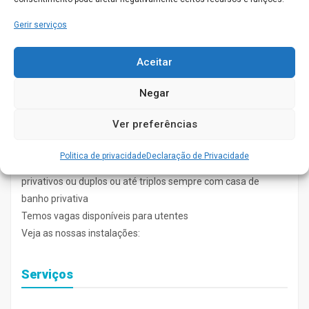
Gerir serviços
Aceitar
Negar
Para garantir a satisfação das suas necessidades temos ao
seu dispor uma equipa multidisciplinar com médicos,
Ver preferências
enfermeiros , fisioterapeuta e animador sociocultural.
Politica de privacidade
Declaração de Privacidade
Temos ao seu dispor 26 quartos no total que podem ser
privativos ou duplos ou até triplos sempre com casa de
banho privativa
Temos vagas disponíveis para utentes
Veja as nossas instalações:
Serviços