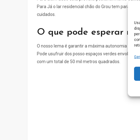
Para Já o lar residencial chão do Grou tem para of
cuidados.
Usa
dis
O que pode esperar nas
per
com
ret
O nosso lema é garantir a máxima autonomia de cad
Pode usufruir dos posso espaços verdes envolvente
Ger
com um total de 50 mil metros quadrados.