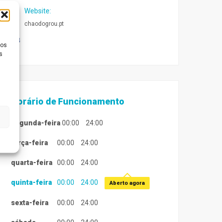
Website
:
chaodogrou.pt
ios
s
Horário de Funcionamento
segunda-feira
00:00
24:00
terça-feira
00:00
24:00
quarta-feira
00:00
24:00
quinta-feira
00:00
24:00
Aberto agora
sexta-feira
00:00
24:00