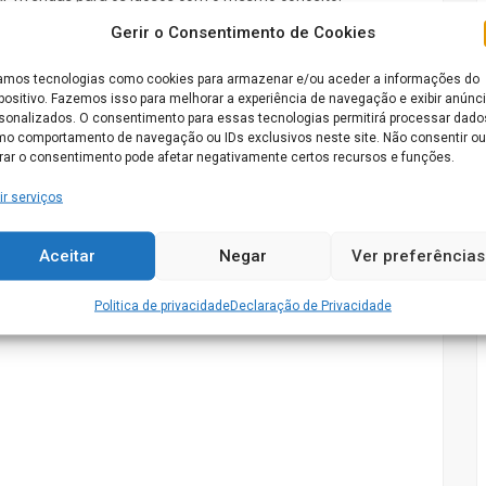
erecer 54 vagas para utentes que precisem dos nossos
Gerir o Consentimento de Cookies
mos tecnologias como cookies para armazenar e/ou aceder a informações do
positivo. Fazemos isso para melhorar a experiência de navegação e exibir anúnc
 residências Chão do Grou?
sonalizados. O consentimento para essas tecnologias permitirá processar dado
o comportamento de navegação ou IDs exclusivos neste site. Não consentir ou
irar o consentimento pode afetar negativamente certos recursos e funções.
a idoso com atividades pensadas para cada utente.
s pois temos para si um terreno onde estamos inseridos
ir serviços
Aceitar
Negar
Ver preferências
Politica de privacidade
Declaração de Privacidade