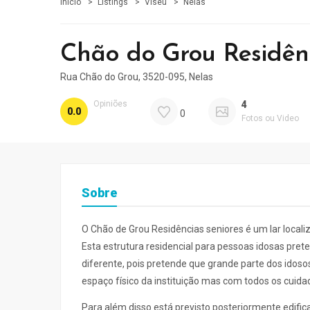
Início
Listings
Viseu
Nelas
Chão do Grou Residên
Rua Chão do Grou, 3520-095, Nelas
Opiniões
4
0.0
0
Fotos ou Video
Sobre
O Chão de Grou Residências seniores é um lar localiz
Esta estrutura residencial para pessoas idosas pre
diferente, pois pretende que grande parte dos ido
espaço físico da instituição mas com todos os cuidad
Para além disso está previsto posteriormente edifi