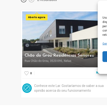
Aberto agora
Usa
dis
per
com
ret
Ger
Chão do Grou Residências Seniores
Rua Chão do Grou, 3520-095, Nelas
NELAS
0
Conhece este Lar. Gostaríamos de saber a sua
opinião acerca do seu funcionamento