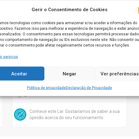
Gerir o Consentimento de Cookies
Aberto agora
mos tecnologias como cookies para armazenar e/ou aceder a informações do
positivo. Fazemos isso para melhorar a experiência de navegação e exibir anúnc
sonalizados. O consentimento para essas tecnologias permitirá processar dado
o comportamento de navegação ou IDs exclusivos neste site. Não consentir ou
irar o consentimento pode afetar negativamente certos recursos e funções.
ir serviços
Residência São Domingos d’Algeraz
Aceitar
Negar
Ver preferências
Rua Dr. Avelino Pais Borges, n.º 2, Algeraz, 3520-011 Nelas
Politica de privacidade
Declaração de Privacidade
NELAS
0
Conhece este Lar. Gostaríamos de saber a sua
opinião acerca do seu funcionamento