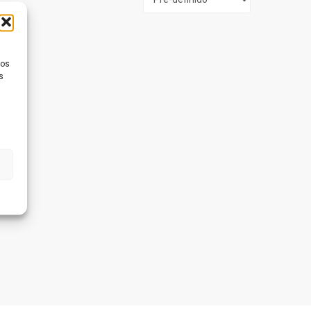
ios
s