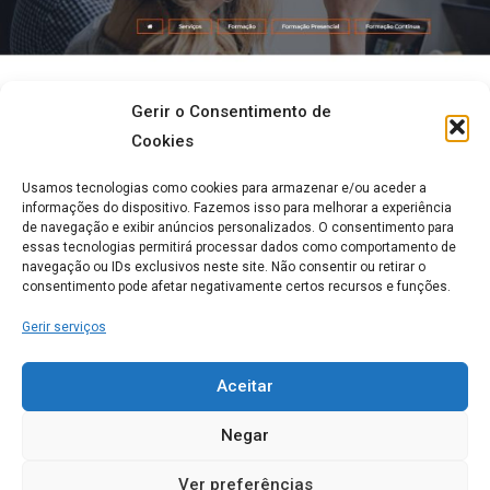
Gerir o Consentimento de
Este curso tem a duração de 48 horas e é ministrado sem E-learning na
Cookies
plataforma moodle pela DAR Mais
Saiba mais do
Programa do Curso aqui
Usamos tecnologias como cookies para armazenar e/ou aceder a
informações do dispositivo. Fazemos isso para melhorar a experiência
de navegação e exibir anúncios personalizados. O consentimento para
Este mesmo formador possui ainda uma Pós Graduação em gestão e
essas tecnologias permitirá processar dados como comportamento de
direcção técnica de Equipamentos para a terceira idade em formato e-
navegação ou IDs exclusivos neste site. Não consentir ou retirar o
learning com a duração de 300 Horas.
consentimento pode afetar negativamente certos recursos e funções.
Gerir serviços
Aceitar
3- Gestão de Lares e Serviços
Negar
Geriátricos
Ver preferências