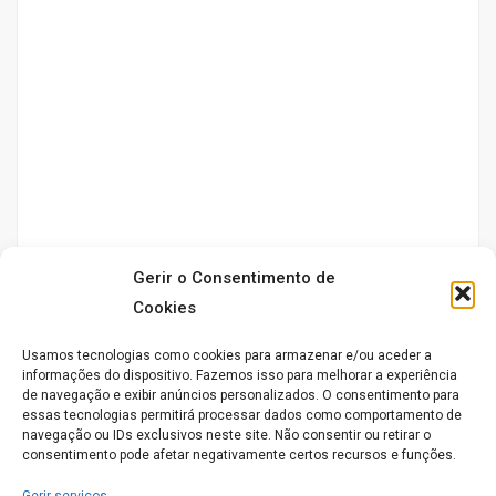
Gerir o Consentimento de
Cookies
Usamos tecnologias como cookies para armazenar e/ou aceder a
informações do dispositivo. Fazemos isso para melhorar a experiência
de navegação e exibir anúncios personalizados. O consentimento para
essas tecnologias permitirá processar dados como comportamento de
O bem-estar dos utentes do Torres de Memória é
navegação ou IDs exclusivos neste site. Não consentir ou retirar o
assegurado pelo nosso serviço de Enfermagem 24H/dia ,
consentimento pode afetar negativamente certos recursos e funções.
equipa médica e ainda pela terapia ocupacional.