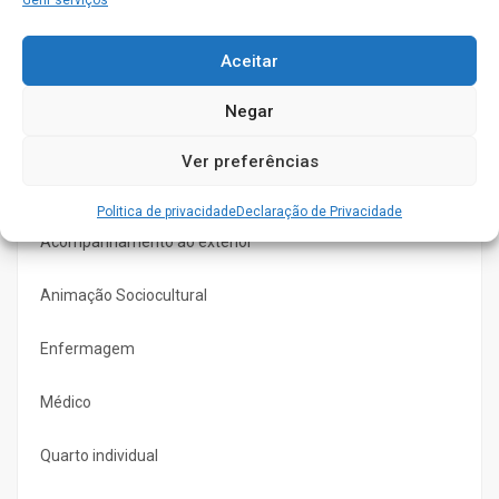
Gerir serviços
A pensar no local onde se insere e tendo em conta as
dificuldades económicas para quem procura um lar de idosos
Aceitar
dispomos de mensalidades atrativas e sem a necessidade
de efetuar um pagamento logo de inicio,
Negar
Ver preferências
Serviços
Politica de privacidade
Declaração de Privacidade
Acompanhamento ao exterior
Animação Sociocultural
Enfermagem
Médico
Quarto individual