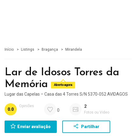
Início
Listings
Bragança
Mirandela
Lar de Idosos Torres da
Memória
Aberto agora
Lugar das Capelas – Casa das 4 Torres S/N 5370-052 AVIDAGOS
Opiniões
2
0.0
0
Fotos ou Video
Enviar avaliação
Partilhar