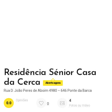
Residência Sénior Casa
da Cerca
Aberto agora
Rua D. João Peres de Aboim 4980 – 646 Ponte da Barca
Opiniões
4
0.0
0
Fotos ou Video