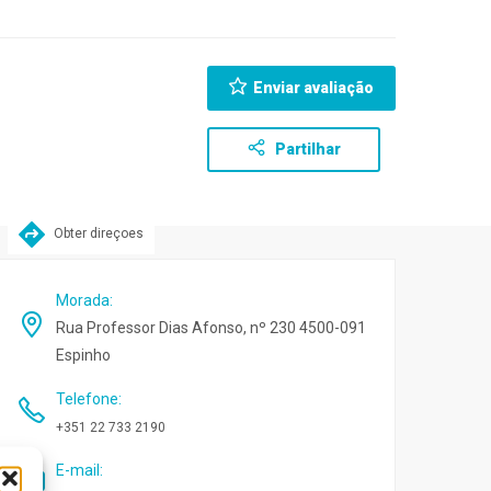
Enviar avaliação
Partilhar
Obter direçoes
Morada
:
Rua Professor Dias Afonso, nº 230 4500-091
Espinho
Telefone
:
+351 22 733 2190
E-mail
: