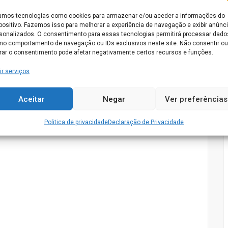
dos de enfermagem e médicos.
mos tecnologias como cookies para armazenar e/ou aceder a informações do
positivo. Fazemos isso para melhorar a experiência de navegação e exibir anúnc
sonalizados. O consentimento para essas tecnologias permitirá processar dado
o comportamento de navegação ou IDs exclusivos neste site. Não consentir ou
irar o consentimento pode afetar negativamente certos recursos e funções.
 do concelho de Espinho que empresta o seu nome à IPSS que
ir serviços
Aceitar
Negar
Ver preferências
Politica de privacidade
Declaração de Privacidade