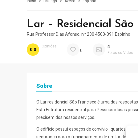
Início
Listings
Aveiro
Espinho
Lar – Residencial São
Rua Professor Dias Afonso, nº 230 4500-091 Espinho
Opiniões
4
0.0
0
Fotos ou Video
Sobre
O Lar residencial São Francisco é uma das respostas
Esta Estrutura residencial para Pessoas idosas poss
precisem dos nossos serviços.
O edifício possui espaços de convívio , quartos duplos
segurança para o funcionamento de um lar de idoso