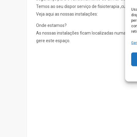
Temos ao seu dispor serviço de fisioterapia ,cuida
Usa
Veja aqui as nossas instalações:
dis
per
Onde estamos?
com
ret
As nossas instalações ficam localizadas numa vila
gere este espaço.
Ger