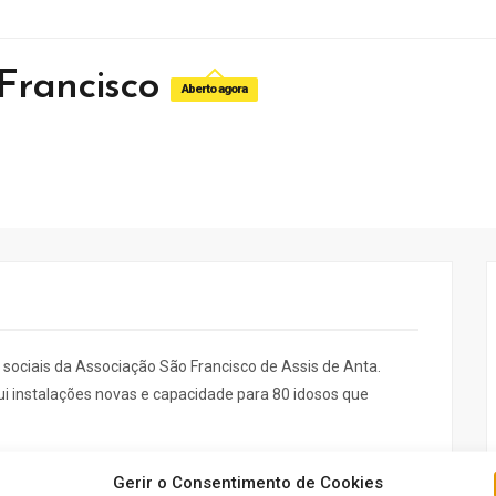
 Francisco
Aberto agora
 sociais da Associação São Francisco de Assis de Anta.
ui instalações novas e capacidade para 80 idosos que
 e suites individuais e todas as diretrizes e condições de
Gerir o Consentimento de Cookies
s.