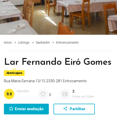
Início
Listings
Santarém
Entroncamento
Lar Fernando Eiró Gomes
Aberto agora
Rua Maria Serrana 13/15 2330-281 Entrocamento
Opiniões
3
0.0
0
Fotos ou Video
Enviar avaliação
Partilhar