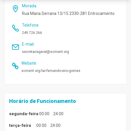
Morada
:
Rua Maria Serrana 13/15 2330-281 Entrocamento
Telefone
:
249 726 266
E-mail
:
secretariageral@scment.org
Website
:
scment.org/lar-fernando-eiro-gomes
Horário de Funcionamento
segunda-feira
00:00
24:00
terça-feira
00:00
24:00