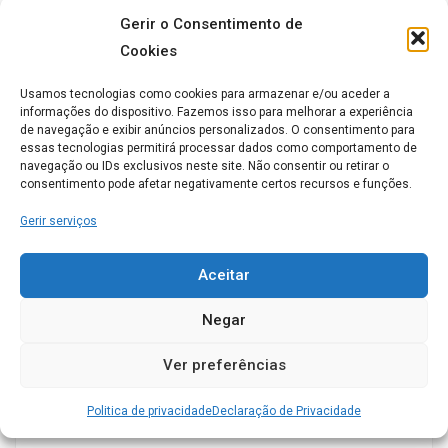
Gerir o Consentimento de
Acompanhamento ao exterior
Cookies
Usamos tecnologias como cookies para armazenar e/ou aceder a
Animação Sociocultural
informações do dispositivo. Fazemos isso para melhorar a experiência
de navegação e exibir anúncios personalizados. O consentimento para
Enfermagem
essas tecnologias permitirá processar dados como comportamento de
navegação ou IDs exclusivos neste site. Não consentir ou retirar o
consentimento pode afetar negativamente certos recursos e funções.
Fisioterapia
Gerir serviços
Médico
Aceitar
Quarto individual
Negar
Quartos Duplos
Ver preferências
Quartos Triplos
Obter direçoes
Politica de privacidade
Declaração de Privacidade