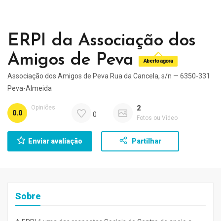
ERPI da Associação dos
Amigos de Peva
Aberto agora
Associação dos Amigos de Peva Rua da Cancela, s/n — 6350-331
Peva-Almeida
Opiniões
2
0.0
0
Fotos ou Video
Enviar avaliação
Partilhar
Sobre