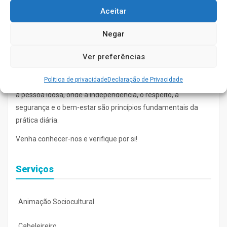
Aceitar
Negar
Ver preferências
Politica de privacidade
Declaração de Privacidade
No Lar-Hotel poderá encontrar um espaço de apoio e cuidado
à pessoa idosa, onde a independência, o respeito, a
segurança e o bem-estar são princípios fundamentais da
prática diária.
Venha conhecer-nos e verifique por si!
Serviços
Animação Sociocultural
Cabeleireiro