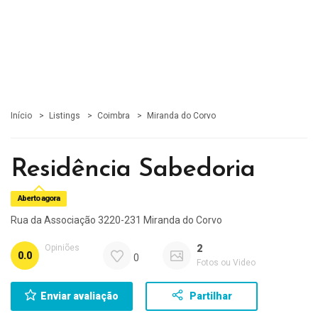
Início
Listings
Coimbra
Miranda do Corvo
Residência Sabedoria
Aberto agora
Rua da Associação 3220-231 Miranda do Corvo
Opiniões
2
0.0
0
Fotos ou Video
Enviar avaliação
Partilhar