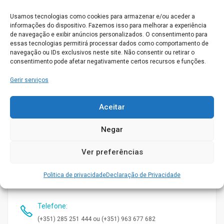
Usamos tecnologias como cookies para armazenar e/ou aceder a
Fisioterapia
informações do dispositivo. Fazemos isso para melhorar a experiência
de navegação e exibir anúncios personalizados. O consentimento para
essas tecnologias permitirá processar dados como comportamento de
Médico
navegação ou IDs exclusivos neste site. Não consentir ou retirar o
consentimento pode afetar negativamente certos recursos e funções.
Quarto individual
Gerir serviços
Quartos Duplos
Aceitar
Quartos Triplos
Negar
Obter direçoes
Ver preferências
Morada
:
Av. dos Bombeiros Voluntários de Moura | 7860-107
Politica de privacidade
Declaração de Privacidade
Moura
Telefone
:
(+351) 285 251 444 ou (+351) 963 677 682