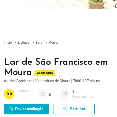
Início
Listings
Beja
Moura
Lar de São Francisco em
Moura
Aberto agora
Av. dos Bombeiros Voluntários de Moura | 7860-107 Moura
Opiniões
3
0.0
0
Fotos ou Video
Enviar avaliação
Partilhar