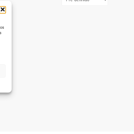
ios
s