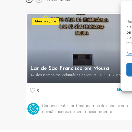
Aberto agora
Usa
dis
per
com
ret
Ger
Lar de São Francisco em Moura
Av. dos Bombeiros Voluntários de Moura | 7860-107 Moura
MOURA
0
Conhece este Lar. Gostaríamos de saber a sua
opinião acerca do seu funcionamento