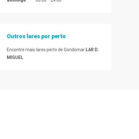
domingo
00:00
24:00
Outros lares por perto
Encontre mais lares perto de Gondomar
LAR D.
MIGUEL