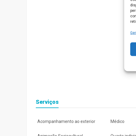
dis
per
com
ret
Ger
Serviços
Acompanhamento ao exterior
Médico
Animação Sociocultural
Quarto indivi