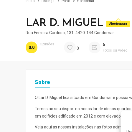
Início
Listings
Porto
Gondomar
LAR D. MIGUEL
Aberto agora
Rua Ferreira Cardoso, 131, 4420-144 Gondomar
Opiniões
5
0.0
0
Fotos ou Video
Sobre
O Lar D. Miguel fica situado em Gondomar e possui v
Temos ao seu dispor no nosos lar de idosos quartos 
em edifícios edificado em 2012 e com elevadores par
Veja aqui as nossas instalações nas fotos acima
Usa