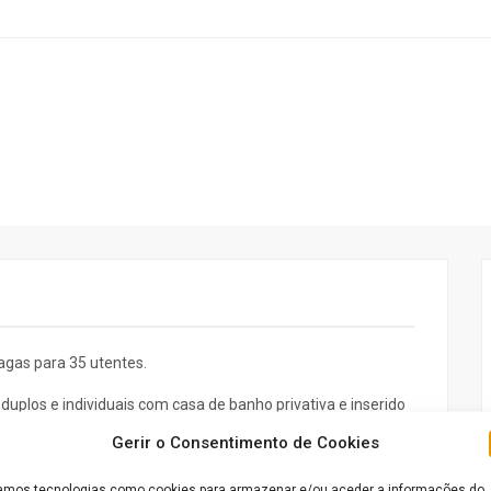
agas para 35 utentes.
duplos e individuais com casa de banho privativa e inserido
a que se possa deslocar se dificuldades .
Gerir o Consentimento de Cookies
mos tecnologias como cookies para armazenar e/ou aceder a informações do