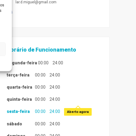
lar.d.miguel@gmail.com
ios
s
Horário de Funcionamento
segunda-feira
00:00
24:00
terça-feira
00:00
24:00
quarta-feira
00:00
24:00
quinta-feira
00:00
24:00
sexta-feira
00:00
24:00
Aberto agora
sábado
00:00
24:00