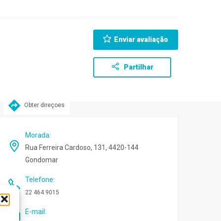
Enviar avaliação
Partilhar
Obter direçoes
Morada
:
Rua Ferreira Cardoso, 131, 4420-144
Gondomar
Telefone
:
22 464 9015
E-mail
: