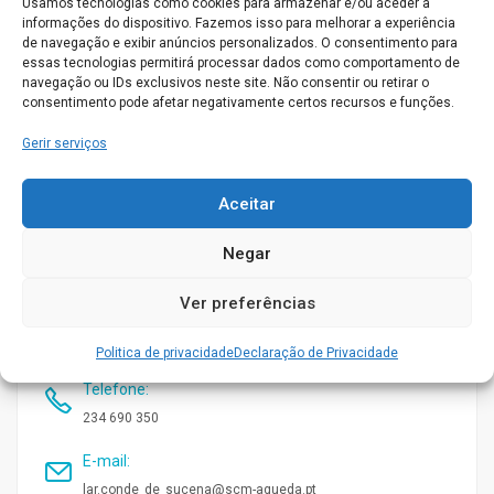
Usamos tecnologias como cookies para armazenar e/ou aceder a
Animação Sociocultural
informações do dispositivo. Fazemos isso para melhorar a experiência
de navegação e exibir anúncios personalizados. O consentimento para
Enfermagem
essas tecnologias permitirá processar dados como comportamento de
navegação ou IDs exclusivos neste site. Não consentir ou retirar o
consentimento pode afetar negativamente certos recursos e funções.
Médico
Gerir serviços
Quarto individual
Aceitar
Quartos Duplos
Obter direçoes
Negar
Ver preferências
Morada
:
Rua da Misericórdia, nº219 3750-130 ÁGUEDA
Politica de privacidade
Declaração de Privacidade
Telefone
:
234 690 350
E-mail
:
lar.conde_de_sucena@scm-agueda.pt