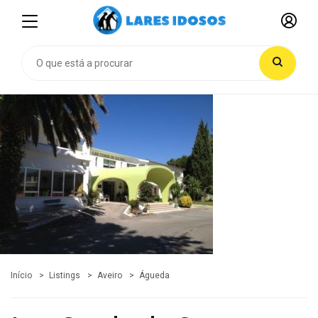
Início
Listings
Aveiro
Águeda