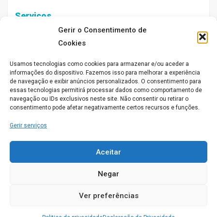
Serviços
Gerir o Consentimento de
Cookies
Acompanhamento ao exterior
Usamos tecnologias como cookies para armazenar e/ou aceder a
Animação Sociocultural
informações do dispositivo. Fazemos isso para melhorar a experiência
de navegação e exibir anúncios personalizados. O consentimento para
essas tecnologias permitirá processar dados como comportamento de
Enfermagem
navegação ou IDs exclusivos neste site. Não consentir ou retirar o
consentimento pode afetar negativamente certos recursos e funções.
Médico
Gerir serviços
Psicólogo
Aceitar
Quarto individual
Negar
Quartos Duplos
Ver preferências
Obter direçoes