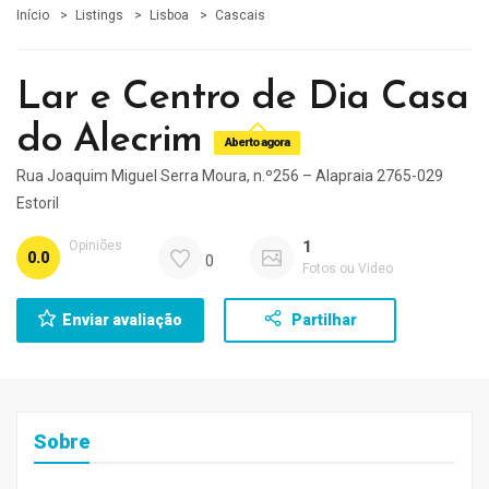
Início
Listings
Lisboa
Cascais
Lar e Centro de Dia Casa
do Alecrim
Aberto agora
Rua Joaquim Miguel Serra Moura, n.º256 – Alapraia 2765-029
Estoril
Opiniões
1
0.0
0
Fotos ou Video
Enviar avaliação
Partilhar
Sobre