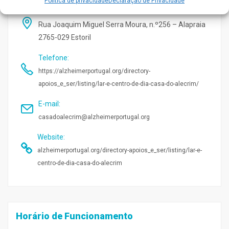
Politica de privacidade
Declaração de Privacidade
Morada
:
Rua Joaquim Miguel Serra Moura, n.º256 – Alapraia
2765-029 Estoril
Telefone
:
https://alzheimerportugal.org/directory-
apoios_e_ser/listing/lar-e-centro-de-dia-casa-do-alecrim/
E-mail
:
casadoalecrim@alzheimerportugal.org
Website
:
alzheimerportugal.org/directory-apoios_e_ser/listing/lar-e-
centro-de-dia-casa-do-alecrim
Horário de Funcionamento