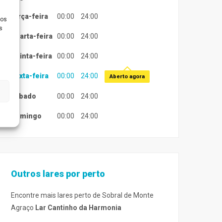
terça-feira
00:00
24:00
ios
s
quarta-feira
00:00
24:00
quinta-feira
00:00
24:00
sexta-feira
00:00
24:00
Aberto agora
sábado
00:00
24:00
domingo
00:00
24:00
Outros lares por perto
Encontre mais lares perto de Sobral de Monte
Agraço
Lar Cantinho da Harmonia