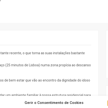
o
tante recente, o que torna as suas instalações bastante
raço (25 minutos de Lisboa) numa zona propícia ao descanso
ados de bem estar que vão ao encontro da dignidade do idoso
ar um ambiente familiar à nossa estrutura residencial para
Gerir o Consentimento de Cookies
ue é possível individualizar os cuidados e conhecer melhor