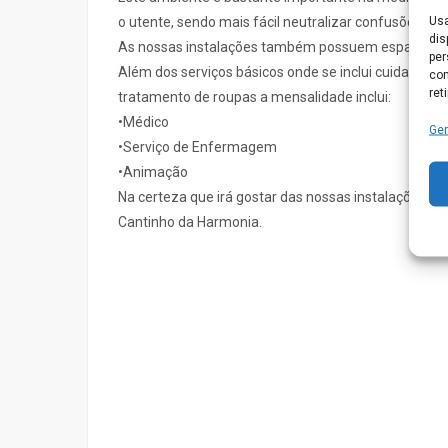
Usa
o utente, sendo mais fácil neutralizar confusões e b
dis
As nossas instalações também possuem espaços ao a
per
Além dos serviços básicos onde se inclui cuidados 
com
ret
tratamento de roupas a mensalidade inclui:
•Médico
Ger
•Serviço de Enfermagem
•Animação
Na certeza que irá gostar das nossas instalações e 
Cantinho da Harmonia.