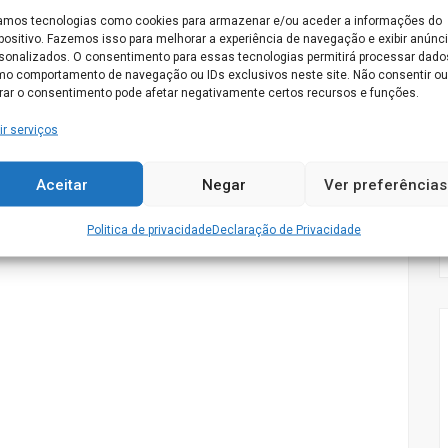
mos tecnologias como cookies para armazenar e/ou aceder a informações do
arulhos propícios dos grandes lares.
positivo. Fazemos isso para melhorar a experiência de navegação e exibir anúnc
r livre para os idosos puderem desfrutar.
sonalizados. O consentimento para essas tecnologias permitirá processar dado
pessoais e de imagem com vigilância permanente e a
o comportamento de navegação ou IDs exclusivos neste site. Não consentir ou
irar o consentimento pode afetar negativamente certos recursos e funções.
ir serviços
Aceitar
Negar
Ver preferências
dos serviços por nos prestados convidamos a conhecer o Lar
Politica de privacidade
Declaração de Privacidade