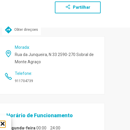
Partilhar
Obter direçoes
Morada
:
Rua da Junqueira, N 33 2590-270 Sobral de
Monte Agraço
Telefone
:
911704739
Horário de Funcionamento
segunda-feira
00:00
24:00