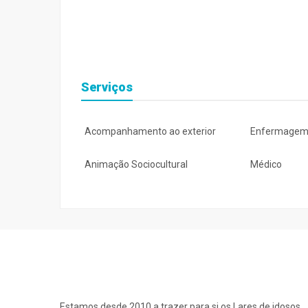
Serviços
Acompanhamento ao exterior
Enfermage
Animação Sociocultural
Médico
Estamos desde 2010 a trazer para si os Lares de idosos