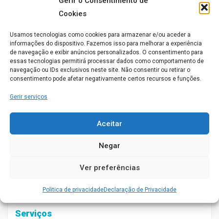
Gerir o Consentimento de
Cookies
Usamos tecnologias como cookies para armazenar e/ou aceder a
informações do dispositivo. Fazemos isso para melhorar a experiência
de navegação e exibir anúncios personalizados. O consentimento para
essas tecnologias permitirá processar dados como comportamento de
navegação ou IDs exclusivos neste site. Não consentir ou retirar o
consentimento pode afetar negativamente certos recursos e funções.
Gerir serviços
– Cuidados de Saúde – Medicina, enfermagem e Psicologia
Aceitar
Clínica- Alojamento
Negar
– Apoio diário a cada idoso no desempenho das atividades
– Atividades de Animação Sócio Cultural, Recreativas e
Ver preferências
Ocupacionais
Veja aqui acima as instalações do Jardim Social de Travassô:
Politica de privacidade
Declaração de Privacidade
Serviços