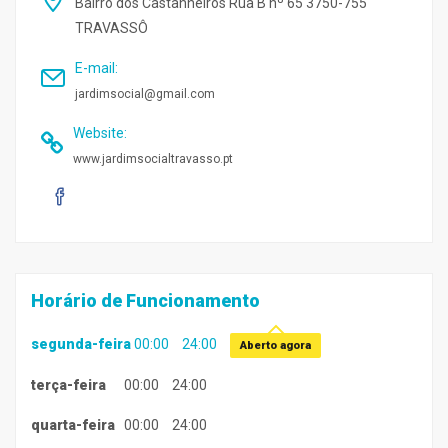
Bairro dos Castanheiros Rua B nº 65 3750-755
TRAVASSÔ
E-mail
:
jardimsocial@gmail.com
Website
:
www.jardimsocialtravasso.pt
Horário de Funcionamento
segunda-feira
00:00
24:00
Aberto agora
terça-feira
00:00
24:00
quarta-feira
00:00
24:00