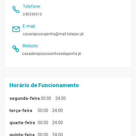
Telefone
:
245330010
E-mail
:
casarepousopenha@mail.telepac.pt
Website
:
casaderepousosenhoradapenha.pt
Horário de Funcionamento
segunda-feira
00:00
24:00
terça-feira
00:00
24:00
quarta-feira
00:00
24:00
quinta-feira
00:00
24:00