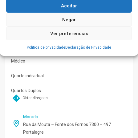
Acompanhamento ao exterior
Aceitar
Animação Sociocultural
Negar
Enfermagem
Ver preferências
Fisioterapia
Politica de privacidade
Declaração de Privacidade
Médico
Quarto individual
Quartos Duplos
Obter direçoes
Morada
:
Rua da Mouta – Fonte dos Fornos 7300 – 497
Portalegre