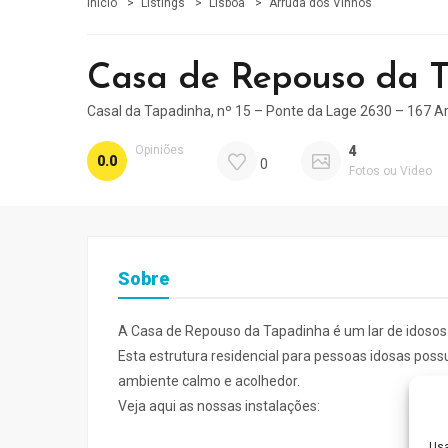
Início
Listings
Lisboa
Arruda dos Vinhos
Casa de Repouso da 
Casal da Tapadinha, nº 15 – Ponte da Lage 2630 – 167 A
Opiniões
4
0.0
0
Fotos ou Video
Sobre
A Casa de Repouso da Tapadinha é um lar de idosos 
Esta estrutura residencial para pessoas idosas poss
ambiente calmo e acolhedor.
Veja aqui as nossas instalações:
Usa