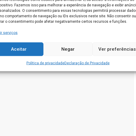
positivo. Fazemos isso para melhorar a experiência de navegação e exibir anúnc
sonalizados. O consentimento para essas tecnologias permitirá processar dado
o comportamento de navegação ou IDs exclusivos neste site. Não consentir ou
irar o consentimento pode afetar negativamente certos recursos e funções.
m
Quarto individual
ir serviços
Quartos Duplos
Aceitar
Negar
Ver preferências
Politica de privacidade
Declaração de Privacidade