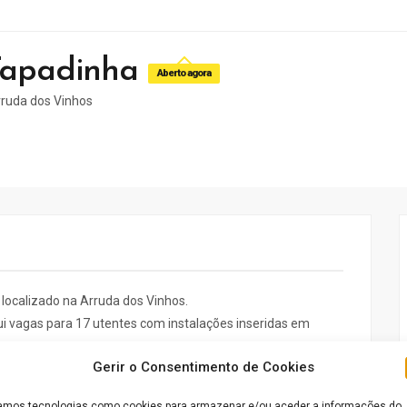
Tapadinha
Aberto agora
rruda dos Vinhos
localizado na Arruda dos Vinhos.
ui vagas para 17 utentes com instalações inseridas em
Gerir o Consentimento de Cookies
mos tecnologias como cookies para armazenar e/ou aceder a informações do