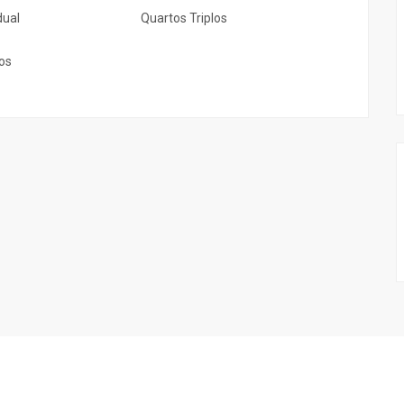
dual
Quartos Triplos
os