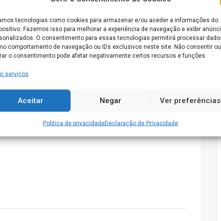
ioterapeutas, 2 enfermeiros, Médica e psicóloga
sponder às necessidades diárias dos nossos residentes.
mos tecnologias como cookies para armazenar e/ou aceder a informações do
positivo. Fazemos isso para melhorar a experiência de navegação e exibir anúnc
sonalizados. O consentimento para essas tecnologias permitirá processar dado
o comportamento de navegação ou IDs exclusivos neste site. Não consentir ou
irar o consentimento pode afetar negativamente certos recursos e funções.
ir serviços
Aceitar
Negar
Ver preferências
Politica de privacidade
Declaração de Privacidade