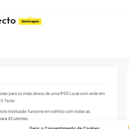
ecto
Aberto agora
ociais para os mais idosos de uma IPSS Local com sede em
 O Tecto.
esta instituição funciona em edifício com todas as
ara 42 utentes.
Gerir o Consentimento de Cookies