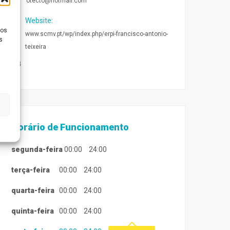
otecto@hotmail.com
Website
:
ios
www.scmv.pt/wp/index.php/erpi-francisco-antonio-
s
teixeira
Horário de Funcionamento
segunda-feira
00:00
24:00
terça-feira
00:00
24:00
quarta-feira
00:00
24:00
quinta-feira
00:00
24:00