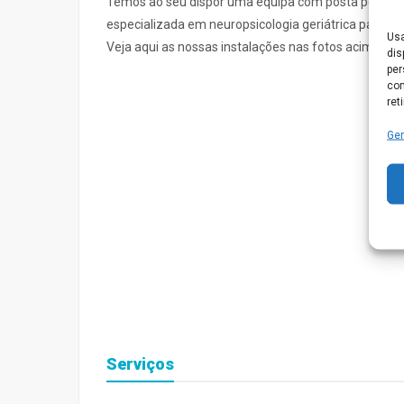
Temos ao seu dispor uma equipa com posta por 2 fis
especializada em neuropsicologia geriátrica para re
Usa
Veja aqui as nossas instalações nas fotos acima
dis
per
com
ret
Ger
Serviços