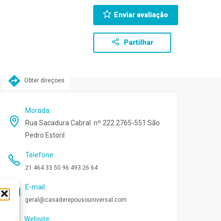
Enviar avaliação
Partilhar
Obter direçoes
Morada
:
Rua Sacadura Cabral. nº 222 2765-551 São
Pedro Estoril
Telefone
:
21 464 33 50 96 493 26 64
E-mail
:
geral@casaderepousouniversal.com
Website
: