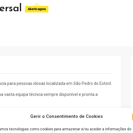
ersal
Aberto agora
cia para pessoas idosas localizada em São Pedro do Estoril.
ma vasta equipa técnica sempre disponível e pronta a
 lhe vai permitir passar os seus dias ocupados, destas
Gerir o Consentimento de Cookies
outras atividades de animação do idoso.
mos tecnologias como cookies para armazenar e/ou aceder a informações do