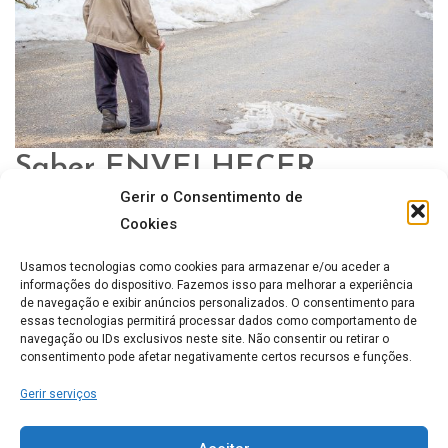
Saber ENVELHECER…
Gerir o Consentimento de
LARES DE IDOSOS
0 COMMENT
UNCATEGORIZED
Cookies
Desde que me lembre, sempre me preocupei pouco com o
Usamos tecnologias como cookies para armazenar e/ou aceder a
envelhecimento. As vezes que fui ao médico, contam-se pelos
informações do dispositivo. Fazemos isso para melhorar a experiência
dedos das mãos(felizmente) pelo menos ...
de navegação e exibir anúncios personalizados. O consentimento para
essas tecnologias permitirá processar dados como comportamento de
navegação ou IDs exclusivos neste site. Não consentir ou retirar o
consentimento pode afetar negativamente certos recursos e funções.
Lares de idosos mais Populares
Gerir serviços