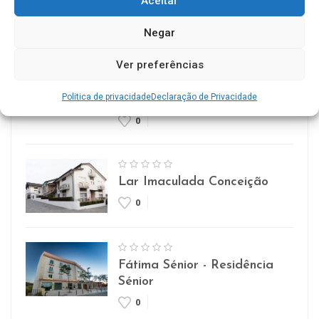
Aceitar
ERPI Horizonte Ternura
0
Negar
Ver preferências
Casa de Repouso Chalet
Politica de privacidade
Declaração de Privacidade
Rosmaninho
0
Lar Imaculada Conceição
0
Fátima Sénior - Residência
Sénior
0