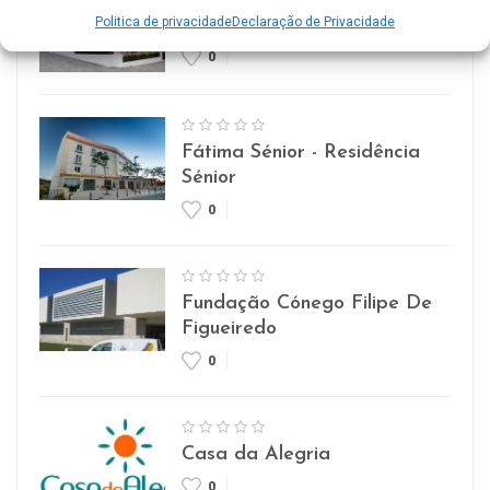
Politica de privacidade
Declaração de Privacidade
Lar Imaculada Conceição
0
Fátima Sénior - Residência
Sénior
0
Fundação Cónego Filipe De
Figueiredo
0
Casa da Alegria
0