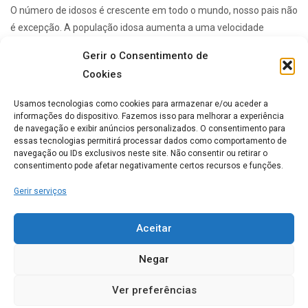
O número de idosos é crescente em todo o mundo, nosso pais não
é excepção. A população idosa aumenta a uma velocidade
vertiginosa e ...
Gerir o Consentimento de
Cookies
Lares de idosos mais Populares
Usamos tecnologias como cookies para armazenar e/ou aceder a
informações do dispositivo. Fazemos isso para melhorar a experiência
de navegação e exibir anúncios personalizados. O consentimento para
essas tecnologias permitirá processar dados como comportamento de
ERPI Horizonte Ternura
navegação ou IDs exclusivos neste site. Não consentir ou retirar o
consentimento pode afetar negativamente certos recursos e funções.
0
Gerir serviços
Casa de Repouso Chalet
Aceitar
Rosmaninho
Negar
0
Ver preferências