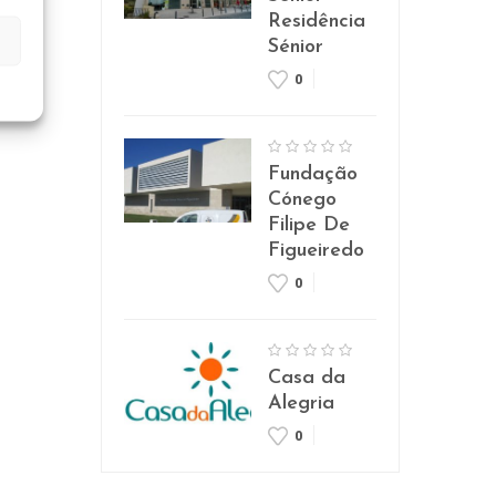
Residência
Sénior
0
Fundação
Cónego
Filipe De
Figueiredo
0
Casa da
Alegria
0