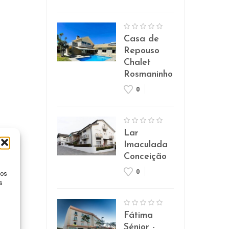
Casa de
Repouso
Chalet
Rosmaninho
0
Lar
Imaculada
Conceição
0
ios
s
Fátima
Sénior -