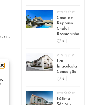
Casa de
Repouso
Chalet
Rosmaninho
ões ...
0
Lar
Imaculada
Conceição
0
ios
s
Fátima
Sénior -