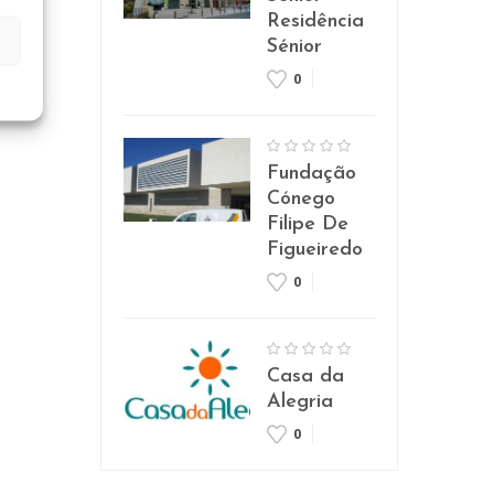
Residência
Sénior
0
Fundação
Cónego
Filipe De
Figueiredo
0
Casa da
Alegria
0