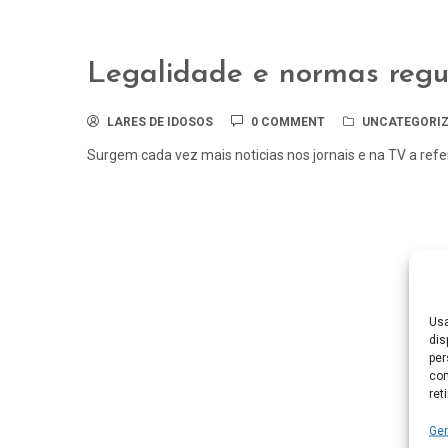
Legalidade e normas regu
LARES DE IDOSOS
0 COMMENT
UNCATEGORIZ
Surgem cada vez mais noticias nos jornais e na TV a refer
Usa
dis
per
com
ret
Ger