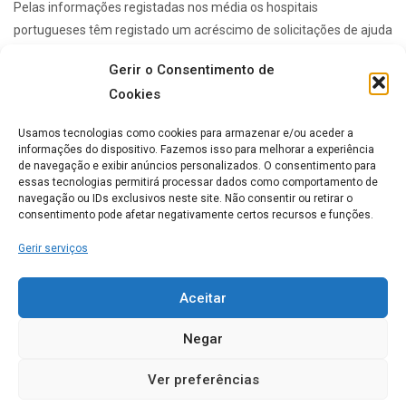
Pelas informações registadas nos média os hospitais
portugueses têm registado um acréscimo de solicitações de ajuda
ou apoio social, tendo mesmo funções de lar ...
Gerir o Consentimento de
Cookies
Lares de idosos mais Populares
Usamos tecnologias como cookies para armazenar e/ou aceder a
informações do dispositivo. Fazemos isso para melhorar a experiência
de navegação e exibir anúncios personalizados. O consentimento para
essas tecnologias permitirá processar dados como comportamento de
ERPI Horizonte Ternura
navegação ou IDs exclusivos neste site. Não consentir ou retirar o
consentimento pode afetar negativamente certos recursos e funções.
0
Gerir serviços
Casa de Repouso Chalet
Aceitar
Rosmaninho
Negar
0
Ver preferências