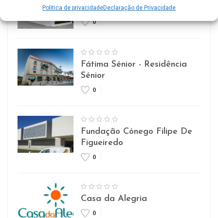
Lar Imaculada Conceição
Politica de privacidade
Declaração de Privacidade
0
Fátima Sénior - Residência
Sénior
0
Fundação Cónego Filipe De
Figueiredo
0
Casa da Alegria
0