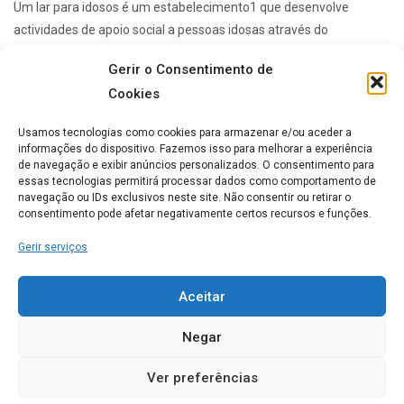
Um lar para idosos é um estabelecimento1 que desenvolve
actividades de apoio social a pessoas idosas através do
alojamento colectivo, de utilização temporária ou ...
Gerir o Consentimento de
Cookies
Lares de idosos mais Populares
Usamos tecnologias como cookies para armazenar e/ou aceder a
informações do dispositivo. Fazemos isso para melhorar a experiência
de navegação e exibir anúncios personalizados. O consentimento para
essas tecnologias permitirá processar dados como comportamento de
ERPI Horizonte Ternura
navegação ou IDs exclusivos neste site. Não consentir ou retirar o
consentimento pode afetar negativamente certos recursos e funções.
0
Gerir serviços
Casa de Repouso Chalet
Aceitar
Rosmaninho
Negar
0
Ver preferências