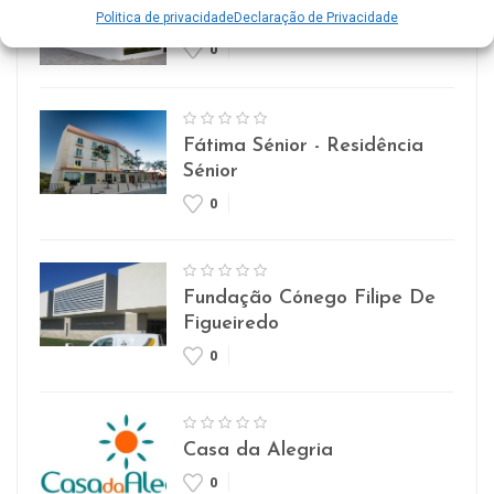
Lar Imaculada Conceição
Politica de privacidade
Declaração de Privacidade
0
Fátima Sénior - Residência
Sénior
0
Fundação Cónego Filipe De
Figueiredo
0
Casa da Alegria
0