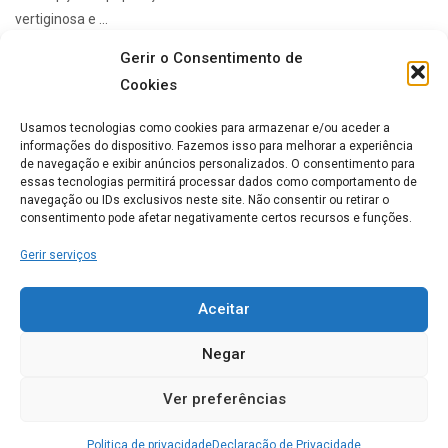
vertiginosa e ...
Gerir o Consentimento de
Cookies
Lares de idosos mais Populares
Usamos tecnologias como cookies para armazenar e/ou aceder a
informações do dispositivo. Fazemos isso para melhorar a experiência
de navegação e exibir anúncios personalizados. O consentimento para
ERPI Horizonte Ternura
essas tecnologias permitirá processar dados como comportamento de
navegação ou IDs exclusivos neste site. Não consentir ou retirar o
0
consentimento pode afetar negativamente certos recursos e funções.
Gerir serviços
Casa de Repouso Chalet
Rosmaninho
Aceitar
0
Negar
Ver preferências
Lar Imaculada Conceição
Politica de privacidade
Declaração de Privacidade