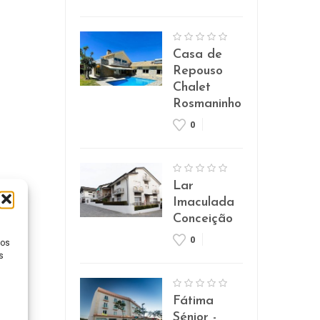
Casa de
Repouso
Chalet
Rosmaninho
0
Lar
Imaculada
Conceição
0
ios
s
Fátima
Sénior -