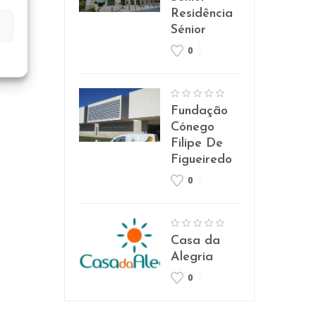
Residência
Sénior
0
Fundação
Cónego
Filipe De
Figueiredo
0
Casa da
Alegria
0