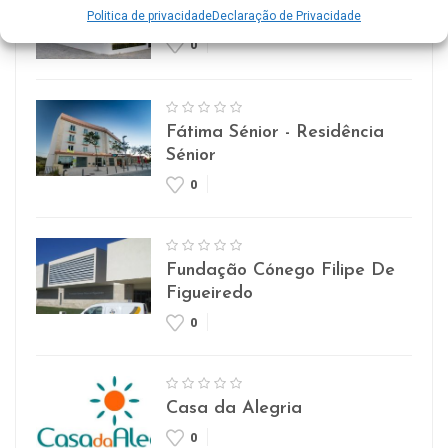
Lar Imaculada Conceição
Politica de privacidade
Declaração de Privacidade
0
Fátima Sénior - Residência
Sénior
0
Fundação Cónego Filipe De
Figueiredo
0
Casa da Alegria
0