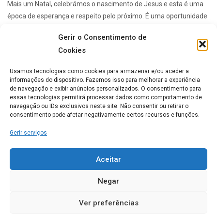
Mais um Natal, celebrámos o nascimento de Jesus e esta é uma
época de esperança e respeito pelo próximo. É uma oportunidade
para reflectirmos e procurarmos uma aproximação aos ...
Gerir o Consentimento de
Cookies
Lares de idosos mais Populares
Usamos tecnologias como cookies para armazenar e/ou aceder a
informações do dispositivo. Fazemos isso para melhorar a experiência
de navegação e exibir anúncios personalizados. O consentimento para
essas tecnologias permitirá processar dados como comportamento de
ERPI Horizonte Ternura
navegação ou IDs exclusivos neste site. Não consentir ou retirar o
consentimento pode afetar negativamente certos recursos e funções.
0
Gerir serviços
Casa de Repouso Chalet
Aceitar
Rosmaninho
Negar
0
Ver preferências